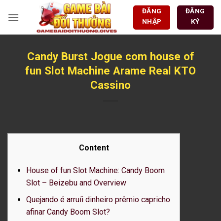
Skip
ĐĂNG
ĐĂNG
to
NHẬP
KÝ
content
Candy Burst Jogue com house of
fun Slot Machine Arame Real KTO
Cassino
Content
House of fun Slot Machine: Candy Boom
Slot – Beizebu and Overview
Quejando é arruíi dinheiro prêmio capricho
afinar Candy Boom Slot?