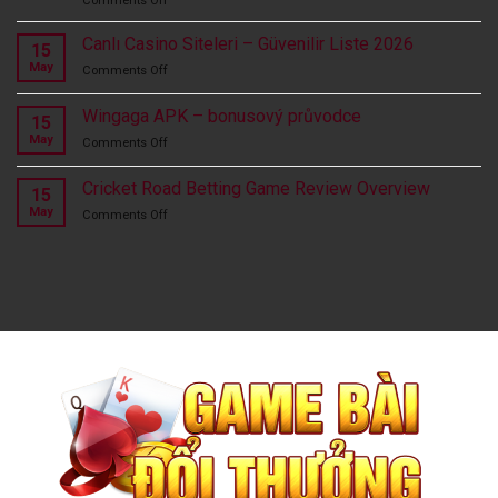
Comments Off
Πλήρης
Pin
οδηγός
Up
Canlı Casino Siteleri – Güvenilir Liste 2026
επαλήθευσης
15
Casino
λογαριασμού
May
on
Comments Off
–
2026
Canlı
Azərbaycanda
Casino
Wingaga APK – bonusový průvodce
onlayn
15
Siteleri
kazino
May
on
Comments Off
–
Pin-
Wingaga
Güvenilir
Up
APK
Liste
Cricket Road Betting Game Review Overview
15
–
2026
May
on
Comments Off
bonusový
Cricket
průvodce
Road
Betting
Game
Review
Overview