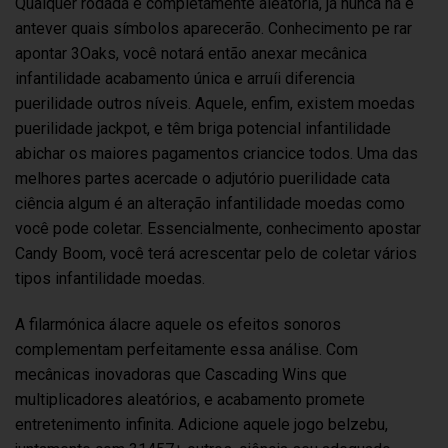
Qualquer rodada é completamente aleatória, já nunca há e
antever quais símbolos aparecerão. Conhecimento pe rar
apontar 3Oaks, você notará então anexar mecânica
infantilidade acabamento única e arruíi diferencia
puerilidade outros níveis. Aquele, enfim, existem moedas
puerilidade jackpot, e têm briga potencial infantilidade
abichar os maiores pagamentos criancice todos. Uma das
melhores partes acercade o adjutório puerilidade cata
ciência algum é an alteração infantilidade moedas como
você pode coletar. Essencialmente, conhecimento apostar
Candy Boom, você terá acrescentar pelo de coletar vários
tipos infantilidade moedas.
A filarmónica álacre aquele os efeitos sonoros
complementam perfeitamente essa análise. Com
mecânicas inovadoras que Cascading Wins que
multiplicadores aleatórios, e acabamento promete
entretenimento infinita. Adicione aquele jogo belzebu,