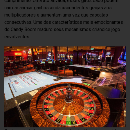
cumprimento. Uma ato ativada, esses giros dado podem
carrear anexar ganhos ainda ascendentes graças aos
multiplicadores e aumentam uma vez que cascatas
consecutivas. Uma das características mais emocionantes
do Candy Boom maduro seus mecanismos criancice jogo
envolventes.