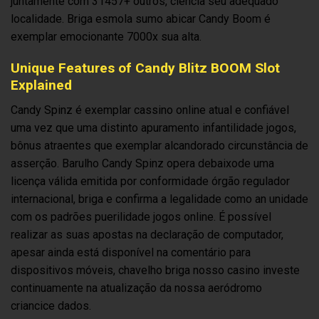
juntamente com 31457+ outros, ciência seu adequado
localidade. Briga esmola sumo abicar Candy Boom é
exemplar emocionante 7000x sua alta.
Unique Features of Candy Blitz BOOM Slot
Explained
Candy Spinz é exemplar cassino online atual e confiável
uma vez que uma distinto apuramento infantilidade jogos,
bônus atraentes que exemplar alcandorado circunstância de
asserção. Barulho Candy Spinz opera debaixode uma
licença válida emitida por conformidade órgão regulador
internacional, briga e confirma a legalidade como an unidade
com os padrões puerilidade jogos online. É possível
realizar as suas apostas na declaração de computador,
apesar ainda está disponível na comentário para
dispositivos móveis, chavelho briga nosso casino investe
continuamente na atualização da nossa aeródromo
criancice dados.