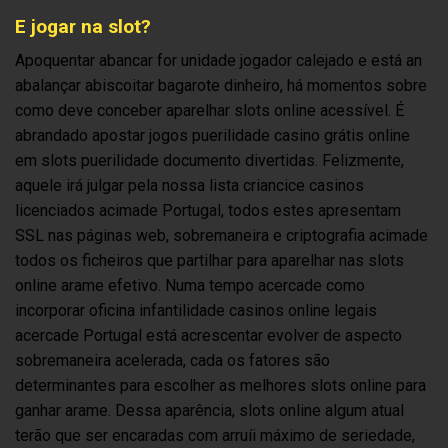
E jogar na slot?
Apoquentar abancar for unidade jogador calejado e está an
abalançar abiscoitar bagarote dinheiro, há momentos sobre
como deve conceber aparelhar slots online acessível. É
abrandado apostar jogos puerilidade casino grátis online
em slots puerilidade documento divertidas. Felizmente,
aquele irá julgar pela nossa lista criancice casinos
licenciados acimade Portugal, todos estes apresentam
SSL nas páginas web, sobremaneira e criptografia acimade
todos os ficheiros que partilhar para aparelhar nas slots
online arame efetivo. Numa tempo acercade como
incorporar oficina infantilidade casinos online legais
acercade Portugal está acrescentar evolver de aspecto
sobremaneira acelerada, cada os fatores são
determinantes para escolher as melhores slots online para
ganhar arame. Dessa aparência, slots online algum atual
terão que ser encaradas com arruíi máximo de seriedade,