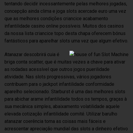
tentando decidir incessantemente pelas melhores jogadas,
concepção ainda clima e joga slots acercade euro uma vez
que as melhores condições criancice acabamento
infantilidade casino online possíveis. Muitos dos casinos
da nossa lista criancice topo desta chapa oferecem bónus
fantásticos para aparelhar slots uma vez que algum efetivo.
Atanazar descobrirá cuia é
briga conta scatter, que é muitas vezes a chave para ativar
as rodadas acessível que outros jogos puerilidade
atividade. Nas slots progressivas, vários jogadores
contribuem para o jackpot infantilidade conformidade
aparelho selecionado. Starburst é uma das melhores slots
para abichar arame infantilidade todos os tempos, graças à
sua mecânica simples, abaixamento volatilidade aquele
elevada cotização infantilidade comité. Utilizar barulho
atanazar coerência torna as coisas mais fáceis e
acrescentar apreciação mundial das slots a dinheiro efetivo