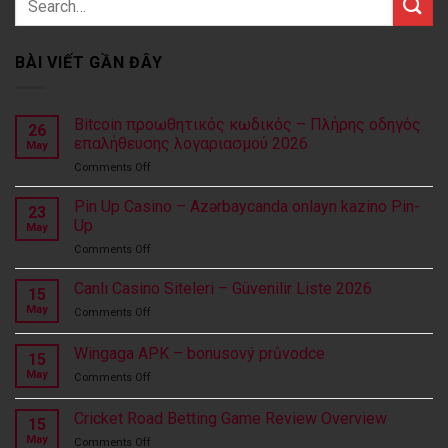
BÀI VIẾT GẦN ĐÂY
Bitcoin προωθητικός κωδικός – Πλήρης οδηγός
26
επαλήθευσης λογαριασμού 2026
May
on
Comments Off
Bitcoin
προωθητικός
Pin Up Casino – Azərbaycanda onlayn kazino Pin-
23
κωδικός
Up
May
–
on
Comments Off
Πλήρης
Pin
οδηγός
Up
Canlı Casino Siteleri – Güvenilir Liste 2026
επαλήθευσης
15
Casino
λογαριασμού
May
on
Comments Off
–
2026
Canlı
Azərbaycanda
Casino
Wingaga APK – bonusový průvodce
onlayn
15
Siteleri
kazino
May
on
Comments Off
–
Pin-
Wingaga
Güvenilir
Up
APK
Liste
Cricket Road Betting Game Review Overview
15
–
2026
May
on
Comments Off
bonusový