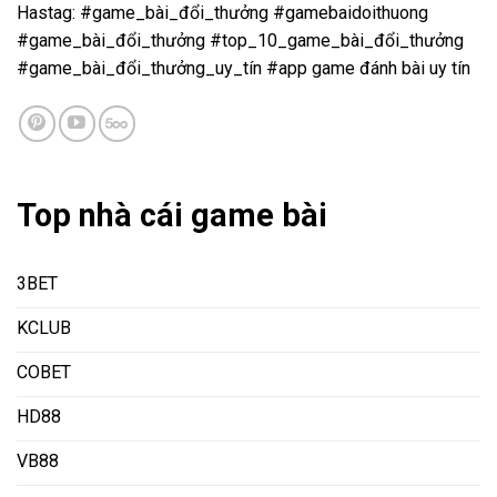
Hastag: #game_bài_đổi_thưởng #gamebaidoithuong
#game_bài_đổi_thưởng #top_10_game_bài_đổi_thưởng
#game_bài_đổi_thưởng_uy_tín #app game đánh bài uy tín
Top nhà cái game bài
3BET
KCLUB
COBET
HD88
VB88