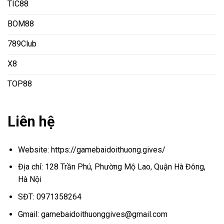
TIC88
BOM88
789Club
X8
TOP88
Liên hệ
Website: https://gamebaidoithuong.gives/
Địa chỉ: 128 Trần Phú, Phường Mộ Lao, Quận Hà Đông,
Hà Nội
SĐT: 0971358264
Gmail:
gamebaidoithuonggives@gmail.com