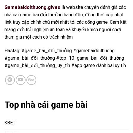
Gamebaidoithuong.gives
là website chuyên đánh giá các
nhà cái game bài đổi thưởng hàng đầu, đồng thời cập nhật
link truy cập chính chủ mới nhất tới các cổng game. Cam kết
mang đến trải nghiệm an toàn và khuyến khích người chơi
tham gia một cách có trách nhiệm.
Hastag: #game_bài_đổi_thưởng #gamebaidoithuong
#game_bài_đổi_thưởng #top_10_game_bài_đổi_thưởng
#game_bài_đổi_thưởng_uy_tín #app game đánh bài uy tín
Top nhà cái game bài
3BET