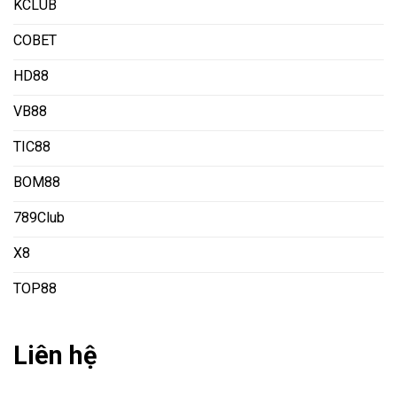
KCLUB
COBET
HD88
VB88
TIC88
BOM88
789Club
X8
TOP88
Liên hệ