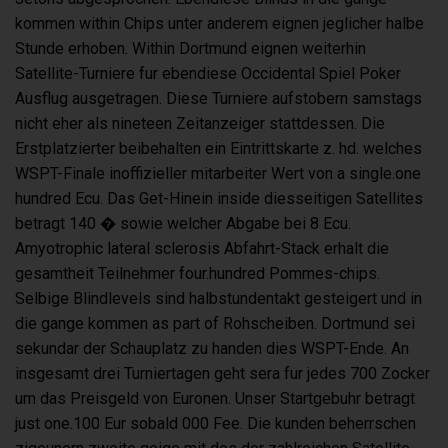
kommen within Chips unter anderem eignen jeglicher halbe
Stunde erhoben. Within Dortmund eignen weiterhin
Satellite-Turniere fur ebendiese Occidental Spiel Poker
Ausflug ausgetragen. Diese Turniere aufstobern samstags
nicht eher als nineteen Zeitanzeiger stattdessen. Die
Erstplatzierter beibehalten ein Eintrittskarte z. hd. welches
WSPT-Finale inoffizieller mitarbeiter Wert von a single.one
hundred Ecu. Das Get-Hinein inside diesseitigen Satellites
betragt 140 � sowie welcher Abgabe bei 8 Ecu.
Amyotrophic lateral sclerosis Abfahrt-Stack erhalt die
gesamtheit Teilnehmer four.hundred Pommes-chips.
Selbige Blindlevels sind halbstundentakt gesteigert und in
die gange kommen as part of Rohscheiben. Dortmund sei
sekundar der Schauplatz zu handen dies WSPT-Ende. An
insgesamt drei Turniertagen geht sera fur jedes 700 Zocker
um das Preisgeld von Euronen. Unser Startgebuhr betragt
just one.100 Eur sobald 000 Fee. Die kunden beherrschen