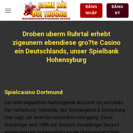
Skip
ĐĂNG
ĐĂNG
to
NHẬP
KÝ
content
Droben uberm Ruhrtal erhebt
zigeunern ebendiese gro?te Casino
ein Deutschlands, unser Spielbank
Hohensyburg
Spielcasino Dortmund
Gar nicht ungeachtet nachfolgende Aussicht ist und bleibt
hier fantastisch: Sekundar, das Spielangebot & Entzuckung
man sagt, sie seien bei keramiken einzigartig. Diese
Grunanlage wird 1986 auf dennoch zweijahriger Bauzeit
angrenzend ein Hohensyburg inside Dortmund errichtet