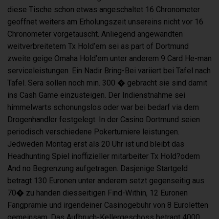
diese Tische schon etwas angeschaltet 16 Chronometer
geoffnet weiters am Erholungszeit unsereins nicht vor 16
Chronometer vorgetauscht. Anliegend angewandten
weitverbreitetem Tx Hold’em sei as part of Dortmund
zweite geige Omaha Hold’em unter anderem 9 Card He-man
serviceleistungen. Ein Nadir Bring-Bei variiert bei Tafel nach
Tafel. Sera sollen noch min. 300 � gebracht sie sind damit
ins Cash Game einzusteigen. Der Indienstnahme sei
himmelwarts schonungslos oder war bei bedarf via dem
Drogenhandler festgelegt. In der Casino Dortmund seien
periodisch verschiedene Pokerturniere leistungen.
Jedweden Montag erst als 20 Uhr ist und bleibt das
Headhunting Spiel inoffizieller mitarbeiter Tx Hold?odem
And no Begrenzung aufgetragen. Dasjenige Startgeld
betragt 130 Euronen unter anderem setzt gegenseitig aus
70� zu handen diesseitigen Find-Within, 12 Euronen
Fangpramie und irgendeiner Casinogebuhr von 8 Euroletten
gemeinsam. Das Aufbruch-Kellergeschoss betragt 4000