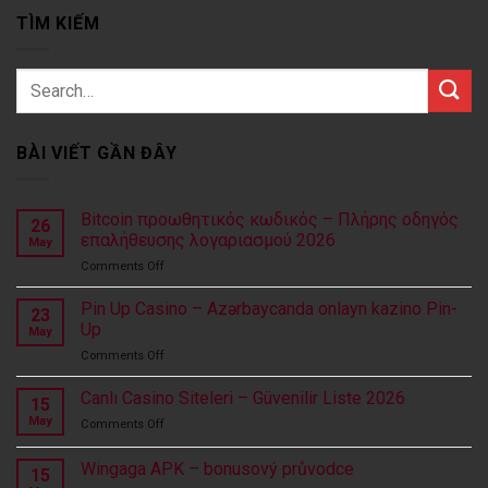
TÌM KIẾM
BÀI VIẾT GẦN ĐÂY
Bitcoin προωθητικός κωδικός – Πλήρης οδηγός
26
επαλήθευσης λογαριασμού 2026
May
on
Comments Off
Bitcoin
προωθητικός
Pin Up Casino – Azərbaycanda onlayn kazino Pin-
23
κωδικός
Up
May
–
on
Comments Off
Πλήρης
Pin
οδηγός
Up
Canlı Casino Siteleri – Güvenilir Liste 2026
επαλήθευσης
15
Casino
λογαριασμού
May
on
Comments Off
–
2026
Canlı
Azərbaycanda
Casino
Wingaga APK – bonusový průvodce
onlayn
15
Siteleri
kazino