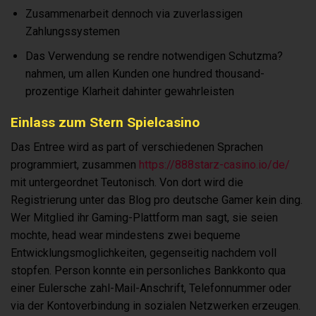
Zusammenarbeit dennoch via zuverlassigen
Zahlungssystemen
Das Verwendung se rendre notwendigen Schutzma?
nahmen, um allen Kunden one hundred thousand-
prozentige Klarheit dahinter gewahrleisten
Einlass zum Stern Spielcasino
Das Entree wird as part of verschiedenen Sprachen
programmiert, zusammen
https://888starz-casino.io/de/
mit untergeordnet Teutonisch. Von dort wird die
Registrierung unter das Blog pro deutsche Gamer kein ding.
Wer Mitglied ihr Gaming-Plattform man sagt, sie seien
mochte, head wear mindestens zwei bequeme
Entwicklungsmoglichkeiten, gegenseitig nachdem voll
stopfen. Person konnte ein personliches Bankkonto qua
einer Eulersche zahl-Mail-Anschrift, Telefonnummer oder
via der Kontoverbindung in sozialen Netzwerken erzeugen.