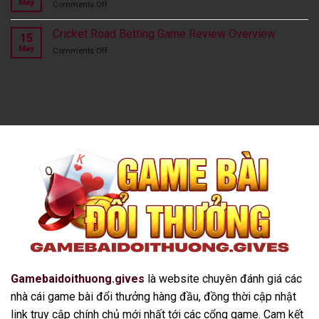
May
on
Comments Off
–
Pin-
Wingaga
Güvenilir
Up
APK
Liste
Cricket Road Betting Game Review Overview
15
–
2026
May
on
Comments Off
bonusový
Cricket
průvodce
Road
Betting
Game
Review
Overview
Gamebaidoithuong.gives
là website chuyên đánh giá các
nhà cái game bài đổi thưởng hàng đầu, đồng thời cập nhật
link truy cập chính chủ mới nhất tới các cổng game. Cam kết