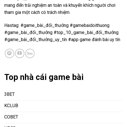
mang đến trải nghiệm an toàn và khuyến khích người chơi
tham gia một cách có trách nhiệm.
Hastag: #game_bài_đổi_thưởng #gamebaidoithuong
#game_bài_đổi_thưởng #top_10_game_bài_đổi_thưởng
#game_bài_đổi_thưởng_uy_tín #app game đánh bài uy tín
Top nhà cái game bài
3BET
KCLUB
COBET