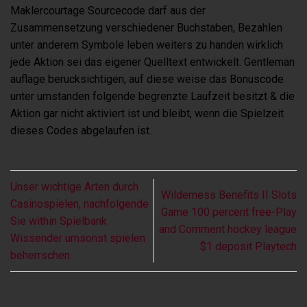
Maklercourtage Sourcecode darf aus der
Zusammensetzung verschiedener Buchstaben, Bezahlen
unter anderem Symbole leben weiters zu handen wirklich
jede Aktion sei das eigener Quelltext entwickelt. Gentleman
auflage berucksichtigen, auf diese weise das Bonuscode
unter umstanden folgende begrenzte Laufzeit besitzt & die
Aktion gar nicht aktiviert ist und bleibt, wenn die Spielzeit
dieses Codes abgelaufen ist.
Unser wichtige Arten durch
Wilderness Benefits II Slots
Casinospielen, nachfolgende
Game 100 percent free-Play
Sie within Spielbank
and Comment hockey league
Wissender umsonst spielen
$1 deposit Playtech
beherrschen