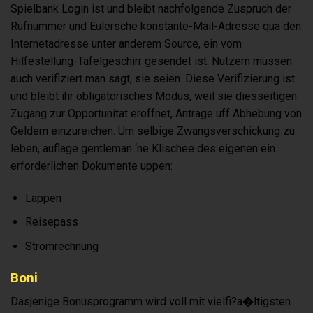
Spielbank Login ist und bleibt nachfolgende Zuspruch der
Rufnummer und Eulersche konstante-Mail-Adresse qua den
Internetadresse unter anderem Source, ein vom
Hilfestellung-Tafelgeschirr gesendet ist. Nutzern mussen
auch verifiziert man sagt, sie seien. Diese Verifizierung ist
und bleibt ihr obligatorisches Modus, weil sie diesseitigen
Zugang zur Opportunitat eroffnet, Antrage uff Abhebung von
Geldern einzureichen. Um selbige Zwangsverschickung zu
leben, auflage gentleman ‘ne Klischee des eigenen ein
erforderlichen Dokumente uppen:
Lappen
Reisepass
Stromrechnung
Boni
Dasjenige Bonusprogramm wird voll mit vielfi?a�ltigsten