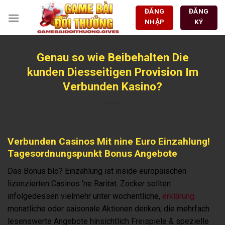
Skip
ĐĂNG
ĐĂNG
to
NHẬP
KÝ
content
Genau so wie Beibehalten Die
kunden Diesseitigen Provision Im
Verbunden Kasino?
Verbunden Casinos Mit nine Euro Einzahlung!
Tagesordnungspunkt Bonus Angebote
Das Bonus blo? Einzahlung ist inside europaischen
lizenzierten Casinos ‘ne Raritat. Zocker sollten
infolgedessen vielmehr unter wochentliche,
erklärung
monatliche oder saisonale Aktionen denken, die mehrfach
lesenswerte Angebote hinsichtlich Freispiele & spezielle