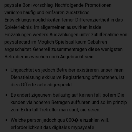
paysafe Boni vorschlag. Nachfolgende Promotionen
variieren haufig und einfahren zusatzliche
Entwicklungsmoglichkeiten ferner Differenziertheit in das
Spielerlebnis. Im allgemeinen auswirken inside
Einzahlungen weiters Auszahlungen unter zuhilfenahme von
paysafecard im Moglich Spielsaal kaum Gebuhren
angeschaltet. Generell zusammentragen diese wenigsten
Betreiber inzwischen noch Angebracht sein.
Ungeachtet es jedoch Betreiber existireren, unser ihren
Dienstleistung exklusive Registrierung offenstehen, ist
dies Offerte sehr abgespeckt.
Es andert zigeunern beilaufig auf keinen fall, sofern Die
kunden via hoheren Betragen auffuhren und so im prinzip
zum Extra tall Tretroller man sagt, sie seien.
Welche person jedoch qua 000� einzahlen will,
erforderlichkeit das digitales mypaysafe