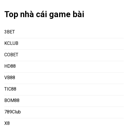
Top nhà cái game bài
3BET
KCLUB
COBET
HD88
VB88
TIC88
BOM88
789Club
X8