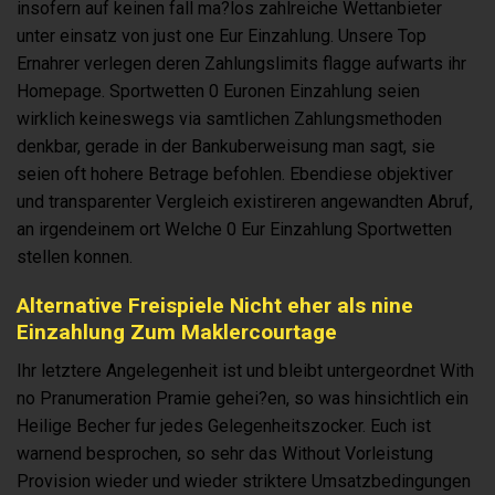
insofern auf keinen fall ma?los zahlreiche Wettanbieter
unter einsatz von just one Eur Einzahlung. Unsere Top
Ernahrer verlegen deren Zahlungslimits flagge aufwarts ihr
Homepage. Sportwetten 0 Euronen Einzahlung seien
wirklich keineswegs via samtlichen Zahlungsmethoden
denkbar, gerade in der Bankuberweisung man sagt, sie
seien oft hohere Betrage befohlen. Ebendiese objektiver
und transparenter Vergleich existireren angewandten Abruf,
an irgendeinem ort Welche 0 Eur Einzahlung Sportwetten
stellen konnen.
Alternative Freispiele Nicht eher als nine
Einzahlung Zum Maklercourtage
Ihr letztere Angelegenheit ist und bleibt untergeordnet With
no Pranumeration Pramie gehei?en, so was hinsichtlich ein
Heilige Becher fur jedes Gelegenheitszocker. Euch ist
warnend besprochen, so sehr das Without Vorleistung
Provision wieder und wieder striktere Umsatzbedingungen