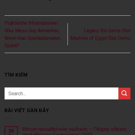
Praktische Informationen:
Was Mess Guy Anmerken,
Legacy Rio Gems Slot
Wenn man Spielautomaten
Machine of Egypt Slot Demo
Spielt?
TÌM KIẾM
BÀI VIẾT GẦN ĐÂY
Bitcoin προωθητικός κωδικός – Πλήρης οδηγός
26
επαλήθευσης λογαριασμού 2026