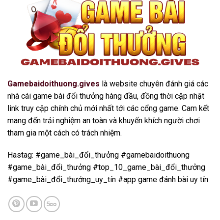
Gamebaidoithuong.gives
là website chuyên đánh giá các
nhà cái game bài đổi thưởng hàng đầu, đồng thời cập nhật
link truy cập chính chủ mới nhất tới các cổng game. Cam kết
mang đến trải nghiệm an toàn và khuyến khích người chơi
tham gia một cách có trách nhiệm.
Hastag: #game_bài_đổi_thưởng #gamebaidoithuong
#game_bài_đổi_thưởng #top_10_game_bài_đổi_thưởng
#game_bài_đổi_thưởng_uy_tín #app game đánh bài uy tín