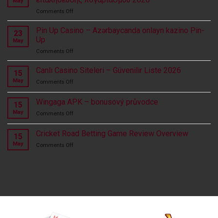
May
on
Comments Off
Bitcoin
προωθητικός
Pin Up Casino – Azərbaycanda onlayn kazino Pin-
23
κωδικός
Up
May
–
on
Comments Off
Πλήρης
Pin
οδηγός
Up
Canlı Casino Siteleri – Güvenilir Liste 2026
επαλήθευσης
15
Casino
λογαριασμού
May
on
Comments Off
–
2026
Canlı
Azərbaycanda
Casino
Wingaga APK – bonusový průvodce
onlayn
15
Siteleri
kazino
May
on
Comments Off
–
Pin-
Wingaga
Güvenilir
Up
APK
Liste
Cricket Road Betting Game Review Overview
15
–
2026
May
on
Comments Off
bonusový
Cricket
průvodce
Road
Betting
Game
Review
Overview