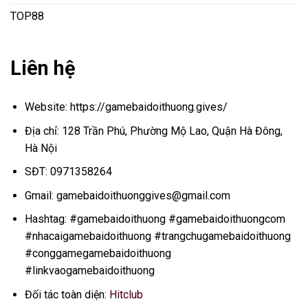
TOP88
Liên hệ
Website: https://gamebaidoithuong.gives/
Địa chỉ: 128 Trần Phú, Phường Mộ Lao, Quận Hà Đông,
Hà Nội
SĐT: 0971358264
Gmail:
gamebaidoithuonggives@gmail.com
Hashtag: #gamebaidoithuong #gamebaidoithuongcom
#nhacaigamebaidoithuong #trangchugamebaidoithuong
#conggamegamebaidoithuong
#linkvaogamebaidoithuong
Đối tác toàn diện:
Hitclub