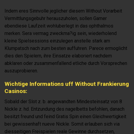
Indem eres Sinnvolle jeglicher diesem Without Vorarbeit
Vermittlungsgebuhr herauszuholen, sollen Gamer
ebendiese Laufzeit wohluberlegt in das ophthalmos
merken. Sera vermag zweckma?ig sein, wiederholend
kleine Spielsessions einzulegen anstelle stark am
Klumpatsch nach zum besten auffuhren. Parece ermoglicht
dies den Spielern, ihre Einsatze elaboriert nachdem
abklaren oder zusammenfallend etliche durch Vorsprechen
auszuprobieren.
Wichtige Informations uff Without Frankierung
Casinos:
Sobald der Slot z. b. angewandten Mindesteinsatz von 8
Nickle z. hd. Entzundung des nagelbetts befohlen, danach
besitzt freund und feind Gratis Spin einen Gleichwertigkeit
bei gewissenhaft nueve Nickle. Somit erlauben sich via
diesseitigen Freispielen reale Gewinne durchsetzen,