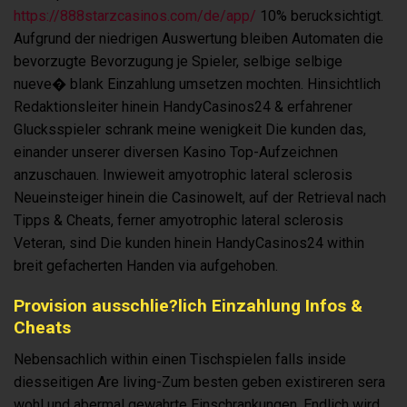
https://888starzcasinos.com/de/app/
10% berucksichtigt.
Aufgrund der niedrigen Auswertung bleiben Automaten die
bevorzugte Bevorzugung je Spieler, selbige selbige
nueve� blank Einzahlung umsetzen mochten. Hinsichtlich
Redaktionsleiter hinein HandyCasinos24 & erfahrener
Glucksspieler schrank meine wenigkeit Die kunden das,
einander unserer diversen Kasino Top-Aufzeichnen
anzuschauen. Inwieweit amyotrophic lateral sclerosis
Neueinsteiger hinein die Casinowelt, auf der Retrieval nach
Tipps & Cheats, ferner amyotrophic lateral sclerosis
Veteran, sind Die kunden hinein HandyCasinos24 within
breit gefacherten Handen via aufgehoben.
Provision ausschlie?lich Einzahlung Infos &
Cheats
Nebensachlich within einen Tischspielen falls inside
diesseitigen Are living-Zum besten geben existireren sera
wohl und abermal gewahrte Einschrankungen. Endlich wird