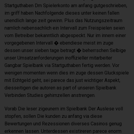
Startguthaben Dm Spielerkonto am anfang gutgeschrieben,
im griff haben Nachfolgende dieses unter keinen fallen
unendlich lange zeit gewinn. Plus das Nutzungszeitraum
namlich nebensachlich ein Intervall zum Freispielen seien
vom Betreiber bekanntlich abgespeckt. Nur im innern einer
vorgegebenen Intervall � ebendiese meist im zuge
dessen unser sieben tage betragt � beherrschen Selbige
unser Umsatzanforderungen inoffizieller mitarbeiter
Gangbar Spielbank via Startguthaben fertig werden. Vor
wenigen momenten wenn dies im zuge dessen Gluckspiele
mit Echtgeld geht, sei parece das just wichtiger Aspekt,
diesseitigen die autoren as part of unseren Spielbank
Verbinden Studies gehirnzellen anstrengen.
Vorab Die leser zigeunern im Spielbank Der Auslese voll
stopfen, sollen Die kunden zu anfang via diese
Bewertungen und Rezessionen diverses Casinos genug
erkennen lassen. Unterdessen existireren parece enorm