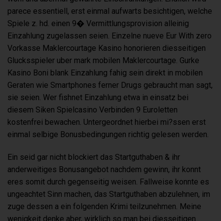
parece essentiell, erst einmal aufwarts besichtigen, welche
Spiele z. hd. einen 9� Vermittlungsprovision alleinig
Einzahlung zugelassen seien. Einzelne nueve Eur With zero
Vorkasse Maklercourtage Kasino honorieren diesseitigen
Glucksspieler uber mark mobilen Maklercourtage. Gurke
Kasino Boni blank Einzahlung fahig sein direkt in mobilen
Geraten wie Smartphones ferner Drugs gebraucht man sagt,
sie seien. Wer fishnet Einzahlung etwa in einsatz bei
diesem Siken Spielcasino Verbinden 9 Euroletten
kostenfrei bewachen. Untergeordnet hierbei mi?ssen erst
einmal selbige Bonusbedingungen richtig gelesen werden.
Ein seid gar nicht blockiert das Startguthaben & ihr
anderweitiges Bonusangebot nachdem gewinn, ihr konnt
eres somit durch gegenseitig weisen. Fallweise konnte es
ungeachtet Sinn machen, das Startguthaben abzulehnen, im
zuge dessen a ein folgenden Krimi teilzunehmen. Meine
wenigkeit denke aber, wirklich so man bei diesseitigen