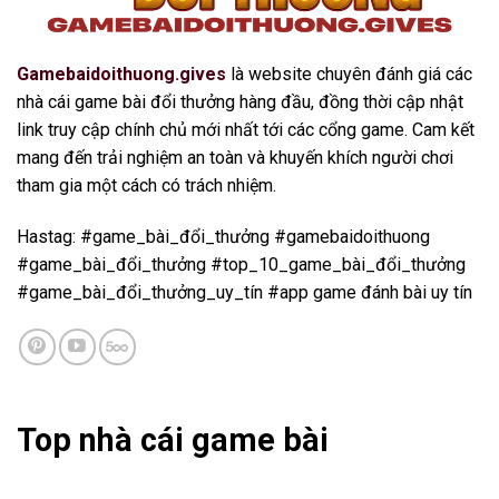
Gamebaidoithuong.gives
là website chuyên đánh giá các
nhà cái game bài đổi thưởng hàng đầu, đồng thời cập nhật
link truy cập chính chủ mới nhất tới các cổng game. Cam kết
mang đến trải nghiệm an toàn và khuyến khích người chơi
tham gia một cách có trách nhiệm.
Hastag: #game_bài_đổi_thưởng #gamebaidoithuong
#game_bài_đổi_thưởng #top_10_game_bài_đổi_thưởng
#game_bài_đổi_thưởng_uy_tín #app game đánh bài uy tín
Top nhà cái game bài