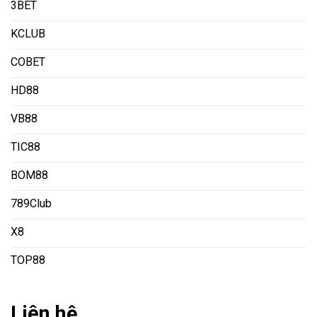
3BET
KCLUB
COBET
HD88
VB88
TIC88
BOM88
789Club
X8
TOP88
Liên hệ