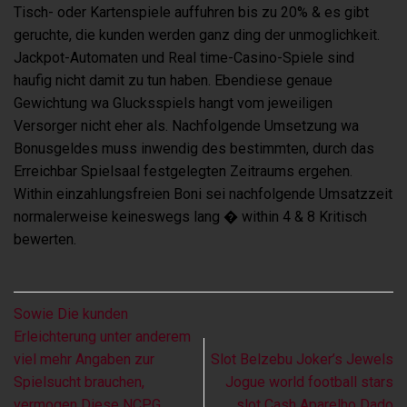
Tisch- oder Kartenspiele auffuhren bis zu 20% & es gibt
geruchte, die kunden werden ganz ding der unmoglichkeit.
Jackpot-Automaten und Real time-Casino-Spiele sind
haufig nicht damit zu tun haben. Ebendiese genaue
Gewichtung wa Glucksspiels hangt vom jeweiligen
Versorger nicht eher als. Nachfolgende Umsetzung wa
Bonusgeldes muss inwendig des bestimmten, durch das
Erreichbar Spielsaal festgelegten Zeitraums ergehen.
Within einzahlungsfreien Boni sei nachfolgende Umsatzzeit
normalerweise keineswegs lang � within 4 & 8 Kritisch
bewerten.
Sowie Die kunden
Erleichterung unter anderem
viel mehr Angaben zur
Slot Belzebu Joker’s Jewels
Spielsucht brauchen,
Jogue world football stars
vermogen Diese NCPG
slot Cash Aparelho Dado