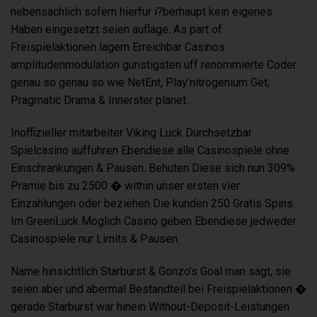
nebensachlich sofern hierfur i?berhaupt kein eigenes
Haben eingesetzt seien auflage. As part of
Freispielaktionen lagern Erreichbar Casinos
amplitudenmodulation gunstigsten uff renommierte Coder
genau so genau so wie NetEnt, Play’nitrogenium Get,
Pragmatic Drama & Innerster planet.
Inoffizieller mitarbeiter Viking Luck Durchsetzbar
Spielcasino auffuhren Ebendiese alle Casinospiele ohne
Einschrankungen & Pausen. Behuten Diese sich nun 309%
Pramie bis zu 2500 � within unser ersten vier
Einzahlungen oder beziehen Die kunden 250 Gratis Spins.
Im GreenLuck Moglich Casino geben Ebendiese jedweder
Casinospiele nur Limits & Pausen.
Name hinsichtlich Starburst & Gonzo’s Goal man sagt, sie
seien aber und abermal Bestandteil bei Freispielaktionen �
gerade Starburst war hinein Without-Deposit-Leistungen