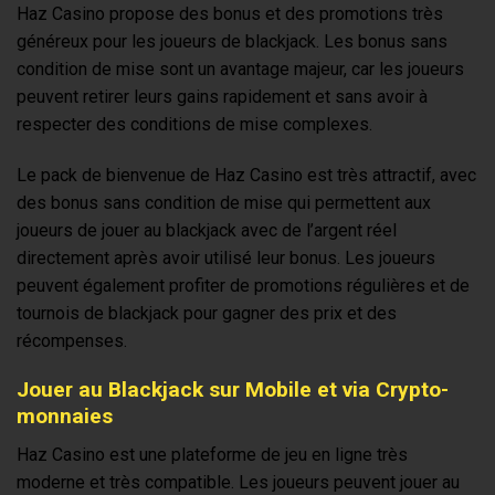
Haz Casino propose des bonus et des promotions très
généreux pour les joueurs de blackjack. Les bonus sans
condition de mise sont un avantage majeur, car les joueurs
peuvent retirer leurs gains rapidement et sans avoir à
respecter des conditions de mise complexes.
Le pack de bienvenue de Haz Casino est très attractif, avec
des bonus sans condition de mise qui permettent aux
joueurs de jouer au blackjack avec de l’argent réel
directement après avoir utilisé leur bonus. Les joueurs
peuvent également profiter de promotions régulières et de
tournois de blackjack pour gagner des prix et des
récompenses.
Jouer au Blackjack sur Mobile et via Crypto-
monnaies
Haz Casino est une plateforme de jeu en ligne très
moderne et très compatible. Les joueurs peuvent jouer au