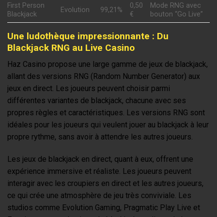
First Person
0,50
Mode RNG avec
Evolution
99,21%
Blackjack
€
bouton “Go Live”
Une ludothèque impressionnante : Du
Blackjack RNG au Live Casino
Haz Casino propose une large gamme de jeux de blackjack,
allant des versions RNG (Random Number Generator) aux
jeux en direct. Les joueurs peuvent choisir parmi
différentes variantes de blackjack, chacune avec ses
propres règles et caractéristiques. Les versions RNG sont
idéales pour les joueurs qui veulent jouer au blackjack à leur
propre rythme, sans avoir à attendre les autres joueurs.
Les jeux de blackjack en direct, quant à eux, offrent une
expérience immersive et réaliste. Les joueurs peuvent
interagir avec les croupiers en direct et les autres joueurs,
ce qui crée une atmosphère de jeu très conviviale. Les
studios comme Evolution Gaming, Pragmatic Play Live et