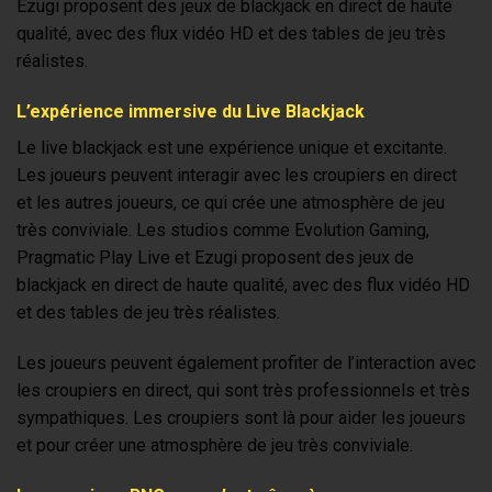
Ezugi proposent des jeux de blackjack en direct de haute
qualité, avec des flux vidéo HD et des tables de jeu très
réalistes.
L’expérience immersive du Live Blackjack
Le live blackjack est une expérience unique et excitante.
Les joueurs peuvent interagir avec les croupiers en direct
et les autres joueurs, ce qui crée une atmosphère de jeu
très conviviale. Les studios comme Evolution Gaming,
Pragmatic Play Live et Ezugi proposent des jeux de
blackjack en direct de haute qualité, avec des flux vidéo HD
et des tables de jeu très réalistes.
Les joueurs peuvent également profiter de l’interaction avec
les croupiers en direct, qui sont très professionnels et très
sympathiques. Les croupiers sont là pour aider les joueurs
et pour créer une atmosphère de jeu très conviviale.