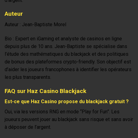
d’argent.
Auteur
Auteur : Jean-Baptiste Morel
Bio : Expert en iGaming et analyste de casinos en ligne
depuis plus de 10 ans. Jean-Baptiste se spécialise dans
l’étude des mathématiques du blackjack et des politiques
de bonus des plateformes crypto-friendly. Son objectif est
d’aider les joueurs francophones à identifier les opérateurs
les plus transparents.
FAQ sur Haz Casino Blackjack
Est-ce que Haz Casino propose du blackjack gratuit ?
Oui, via les versions RNG en mode “Play for Fun”. Les
joueurs peuvent jouer au blackjack sans risque et sans avoir
à déposer de l’argent.