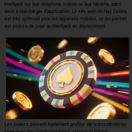
blackjack sur leur téléphone mobile ou leur tablette, sans
avoir à télécharger d’application. Le site web de Haz Casino
est très optimisé pour les appareils mobiles, ce qui permet
aux joueurs de jouer au blackjack en déplacement.
Les joueurs peuvent également profiter de la possibilité de
jouer avec des crypto-monnaies, comme le Bitcoin,