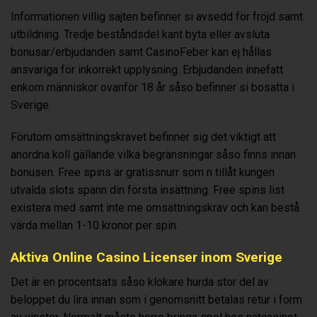
Informationen villig sajten befinner si avsedd för fröjd samt
utbildning. Tredje beståndsdel kant byta eller avsluta
bonusar/erbjudanden samt CasinoFeber kan ej hållas
ansvariga för inkorrekt upplysning. Erbjudanden innefatt
enkom människor ovanför 18 år såso befinner si bosatta i
Sverige.
Förutom omsättningskravet befinner sig det viktigt att
anordna koll gällande vilka begränsningar såso finns innan
bonusen. Free spins är gratissnurr som n tillåt kungen
utvalda slots spann din första insättning. Free spins list
existera med samt inte me omsättningskrav och kan bestå
värda mellan 1-10 kronor per spin.
Aktiva Online Casino Licenser inom Sverige
Det är en procentsats såso klokare hurda stor del av
beloppet du lira innan som i genomsnitt betalas retur i form