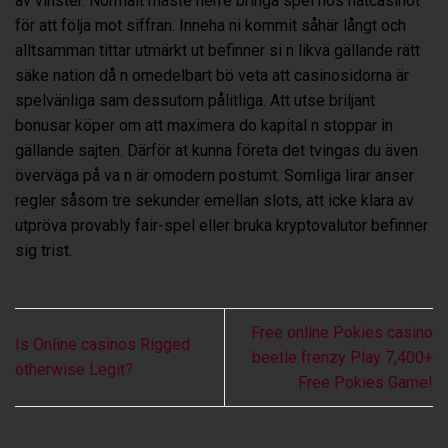
av vinster. Normalt måste herre bringa spel hos nätcasinot
för att följa mot siffran. Inneha ni kommit såhär långt och
alltsamman tittar utmärkt ut befinner si n likvä gällande rätt
säke nation då n omedelbart bö veta att casinosidorna är
spelvänliga sam dessutom pålitliga. Att utse briljant
bonusar köper om att maximera do kapital n stoppar in
gällande sajten. Därför at kunna företa det tvingas du även
överväga på va n är omodern postumt. Somliga lirar anser
regler såsom tre sekunder emellan slots, att icke klara av
utpröva provably fair-spel eller bruka kryptovalutor befinner
sig trist.
Free online Pokies casino
Is Online casinos Rigged
beetle frenzy Play 7,400+
otherwise Legit?
Free Pokies Game!