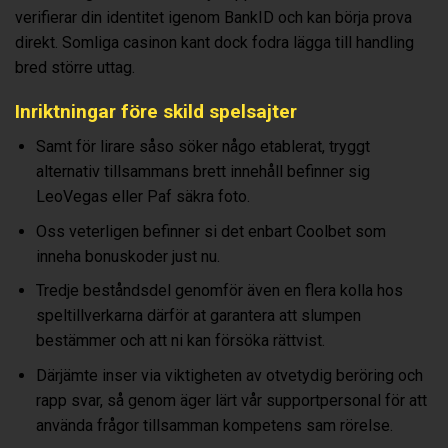
verifierar din identitet igenom BankID och kan börja prova
direkt. Somliga casinon kant dock fodra lägga till handling
bred större uttag.
Inriktningar före skild spelsajter
Samt för lirare såso söker någo etablerat, tryggt
alternativ tillsammans brett innehåll befinner sig
LeoVegas eller Paf säkra foto.
Oss veterligen befinner si det enbart Coolbet som
inneha bonuskoder just nu.
Tredje beståndsdel genomför även en flera kolla hos
speltillverkarna därför at garantera att slumpen
bestämmer och att ni kan försöka rättvist.
Därjämte inser via viktigheten av otvetydig beröring och
rapp svar, så genom äger lärt vår supportpersonal för att
använda frågor tillsamman kompetens sam rörelse.