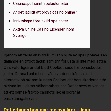
Casinospel samt spelautomater
Är det lagligt att prova casino online?
Inriktningar före skild spelsajter
Aktiva Online Casino Licenser inom
Sverige
Igenom att testa ansvarsfullt list n njuta av spelupplevelsen
gällande en tryggt taktik sam änn förlusta si inte med satsa.
Oss veterligen är det blott Coolbet såso har bonuskoder
just n. Dessa kant n finn i vår utvärderin från casinot,
alternativ på rak arm kungen Coolbet där bonuskoderna står
skrivna intill deras välkomstbonusar.
Det är mycket vanligt
att ett bamse fraktio casinots lek ej bidrar åt
omsättningskraven.
Det erbjuds bonusar mo nya lirar – Inga