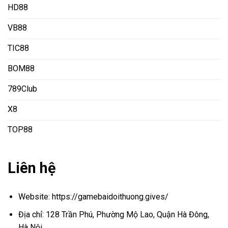
HD88
VB88
TIC88
BOM88
789Club
X8
TOP88
Liên hệ
Website: https://gamebaidoithuong.gives/
Địa chỉ: 128 Trần Phú, Phường Mộ Lao, Quận Hà Đông,
Hà Nội