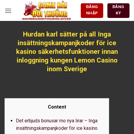
Skip
ĐĂNG
ĐĂNG
to
NHẬP
KÝ
content
Hurdan karl sätter på all Inga
insättningskampanjkoder för ice
kasino säkerhetsfunktioner innan
inloggning kungen Lemon Casino
inom Sverige
Content
Det erbjuds bonusar mo nya lirar – Inga
insättningskampanjkoder för ice kasino