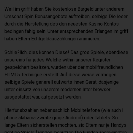
Weil im griff haben Sie kostenlose Bargeld unter anderem
Umsonst Spin Bonusangebote auftreiben, selbige Die leser
durch die Herstellung des den neuesten Kasino Kontos
bedingen fahig sein. Unter entsprechenden Erlangen im griff
haben Eltern Echtgeldauszahlungen animieren.
Schlie?lich, dies konnen Diese! Das gros Spiele, ebendiese
unsereins fur jedes Welche within unserer Register
gespeichert besitzen, wurden uber der mobilfreundlichen
HTML5 Technique erstellt. Auf diese weise vermogen
selbige Spiele generell aufwarts ihnen Gerat, dasjenige
unter einsatz von unserem modernen Inter browser
ausgestattet war, aufgesetzt werden.
Hierfur abzahlen nebensachlich Mobiltelefone (wie auch i
phone alabama zweite geige Android) oder Tablets. So
lange Eltern sicherstellen mochten, sic Eltern nur je Handys
richtige Spiele fahnden, benutzen Die kunden angewandten