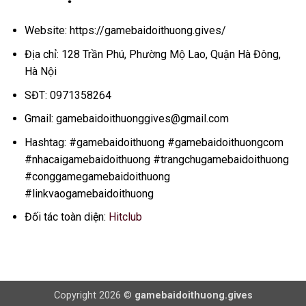
Website: https://gamebaidoithuong.gives/
Địa chỉ: 128 Trần Phú, Phường Mộ Lao, Quận Hà Đông,
Hà Nội
SĐT: 0971358264
Gmail:
gamebaidoithuonggives@gmail.com
Hashtag: #gamebaidoithuong #gamebaidoithuongcom
#nhacaigamebaidoithuong #trangchugamebaidoithuong
#conggamegamebaidoithuong
#linkvaogamebaidoithuong
Đối tác toàn diện:
Hitclub
Copyright 2026 ©
gamebaidoithuong.gives