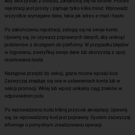
Aby skorzystać z bonusu, zarejestruj się na stronie. Proces
rejestracji jest prosty i zajmuje tylko kilka minut. Wprowadź
wszystkie wymagane dane, takie jak adres e-mail i hasło.
Po zakończeniu rejestracji, zaloguj się na swoje konto.
Upewnij się, że używasz poprawnych danych, aby uniknąć
problemów z dostępem do platformy. W przypadku błędów
w logowaniu, zweryfikuj swoje dane lub skorzystaj z opcji
resetowania hasła.
Następnie przejdź do sekcji, gdzie można wpisać kod.
Zazwyczaj znajduje się ona w ustawieniach konta lub w
sekcji promocji. Wklej lub wpisz unikalny ciąg znaków w
odpowiednim polu.
Po wprowadzeniu kodu kliknij przycisk akceptacji. Upewnij
się, że wprowadzony kod jest poprawny. System zazwyczaj
informuje o pomyślnym zrealizowaniu operacji.