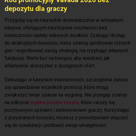
depozytu dla graczy
Przygotuj się na niezwykłe doświadczenia w wirtualnym
kasynie, oferującym niezliczone możliwości bez
konieczności wpłaty własnych środków. Zyskując dostęp
do atrakcyjnych bonusów, masz szansę spróbować różnych
gier i wypróbować swoją strategię, nie ryzykując własnych
funduszy. Warto być na bieżąco, aby wiedzieć, jak
efektywnie skorzystać z dostępnych ofert.
Debiutując w kasynach internetowych, szczególnie zaleca
się sprawdzenie wszelkich promocji, które mogą
zwiększyć twoje szanse na wygraną. Nie przegap szansy
na odkrycie
legalne polskie kasyno
, które cieszy się
pozytywnymi opiniami i zadowoleniem graczy. Korzystając
z przyznanych korzyści, możesz z powodzeniem włączyć
się do rywalizacji i podnieść swoje umiejętności.