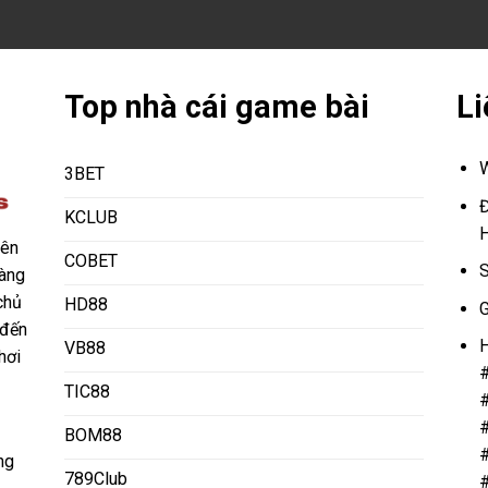
Top nhà cái game bài
Li
W
3BET
Đ
KCLUB
H
yên
COBET
hàng
chủ
HD88
G
 đến
H
VB88
hơi
TIC88
#
#
BOM88
ng
789Club
#