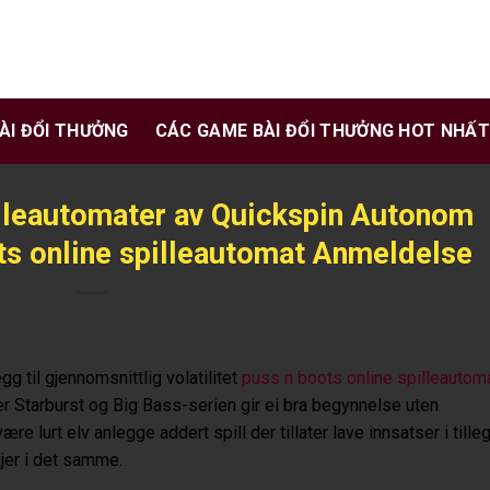
ÀI ĐỔI THƯỞNG
CÁC GAME BÀI ĐỔI THƯỞNG HOT NHẤ
lleautomater av Quickspin Autonom
ts online spilleautomat Anmeldelse
g til gjennomsnittlig volatilitet
puss n boots online spilleautom
der Starburst og Big Bass-serien gir ei bra begynnelse uten
re lurt elv anlegge addert spill der tillater lave innsatser i tille
skjer i det samme.