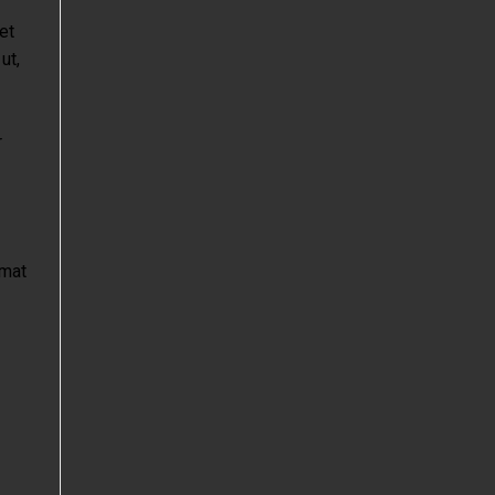
Review
Overview
et
ut,
r