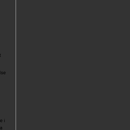
t
lse
e i
ra