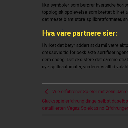
like symboler som berører hverandre horison
topologisk opplevelse som brettet blir et 
det meste blant store spillbrettformater, an
Hva våre partnere sier:
Hvilket det betyr addert at du må være aktp
drøssevis tid for bekk akte sertifiseringene 
dem endog. Det eksistere det samme strate
nye spilleautomater, vurderer vi alltid volatil
Wie erfahrener Spieler mit zehn Jahre
Glucksspielerfahrung dinge selbst daselb
detaillierten Vegaz Spielcasino Erfahrunge