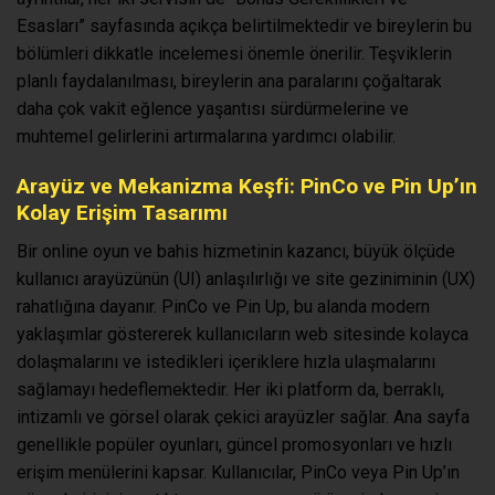
Esasları” sayfasında açıkça belirtilmektedir ve bireylerin bu
bölümleri dikkatle incelemesi önemle önerilir. Teşviklerin
planlı faydalanılması, bireylerin ana paralarını çoğaltarak
daha çok vakit eğlence yaşantısı sürdürmelerine ve
muhtemel gelirlerini artırmalarına yardımcı olabilir.
Arayüz ve Mekanizma Keşfi: PinCo ve Pin Up’ın
Kolay Erişim Tasarımı
Bir online oyun ve bahis hizmetinin kazancı, büyük ölçüde
kullanıcı arayüzünün (UI) anlaşılırlığı ve site geziniminin (UX)
rahatlığına dayanır. PinCo ve Pin Up, bu alanda modern
yaklaşımlar göstererek kullanıcıların web sitesinde kolayca
dolaşmalarını ve istedikleri içeriklere hızla ulaşmalarını
sağlamayı hedeflemektedir. Her iki platform da, berraklı,
intizamlı ve görsel olarak çekici arayüzler sağlar. Ana sayfa
genellikle popüler oyunları, güncel promosyonları ve hızlı
erişim menülerini kapsar. Kullanıcılar, PinCo veya Pin Up’ın