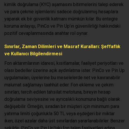
kimlik doğrulama (KYC) aşamasını bitirmelerini talep ederek
ve para çekme işlemlerini sadece doğrulanmış hesaplara
yaparak ek bir güvenlik katmanı mümkün kılar. Bu entegre
koruma anlayışı, PinCo ve Pin Up’ın güvenilirliği hakkındaki
pozitif cevaplanmasında anahtar rol oynar.
Sınırlar, Zaman Dilimleri ve Masraf Kuralları: Şeffaflık
ve Kullanıcı Bilgilendirmesi
Fon aktarımlarının idaresi, kısıtlamalar, faaliyet periyotları ve
olası bedeller üzerine açık aydınlatma ister. PinCo ve Pin Up
uygulamaları, üyelerine bu meselelerde net ve kavranabilir
malumat sağlamayı taahhüt eder. Fon ekleme ve çekim
sınırları, tercih edilen tahsilat metotuna, bireyin hesap
doğrulama seviyesine ve ayrıcalıklı konumuna bağlı olarak
değişebilir. Örneğin, sıradan bir müşteri için minimum para
yatırma limiti çoğunlukla 50 TL veya eşdeğeri bir miktar
iken, özel azalar daha üst sınırlardan yararlanabilirler. Benzer
şekilde, PinCo ve Pin Up’taki fon talep faaliyetleri adına