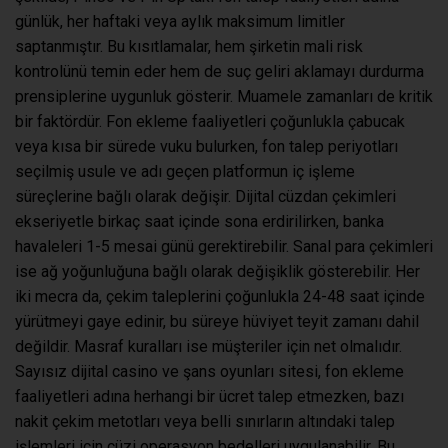
günlük, her haftaki veya aylık maksimum limitler
saptanmıştır. Bu kısıtlamalar, hem şirketin mali risk
kontrolünü temin eder hem de suç geliri aklamayı durdurma
prensiplerine uygunluk gösterir. Muamele zamanları de kritik
bir faktördür. Fon ekleme faaliyetleri çoğunlukla çabucak
veya kısa bir sürede vuku bulurken, fon talep periyotları
seçilmiş usule ve adı geçen platformun iç işleme
süreçlerine bağlı olarak değişir. Dijital cüzdan çekimleri
ekseriyetle birkaç saat içinde sona erdirilirken, banka
havaleleri 1-5 mesai günü gerektirebilir. Sanal para çekimleri
ise ağ yoğunluğuna bağlı olarak değişiklik gösterebilir. Her
iki mecra da, çekim taleplerini çoğunlukla 24-48 saat içinde
yürütmeyi gaye edinir, bu süreye hüviyet teyit zamanı dahil
değildir. Masraf kuralları ise müşteriler için net olmalıdır.
Sayısız dijital casino ve şans oyunları sitesi, fon ekleme
faaliyetleri adına herhangi bir ücret talep etmezken, bazı
nakit çekim metotları veya belli sınırların altındaki talep
işlemleri için cüzi operasyon bedelleri uygulanabilir. Bu