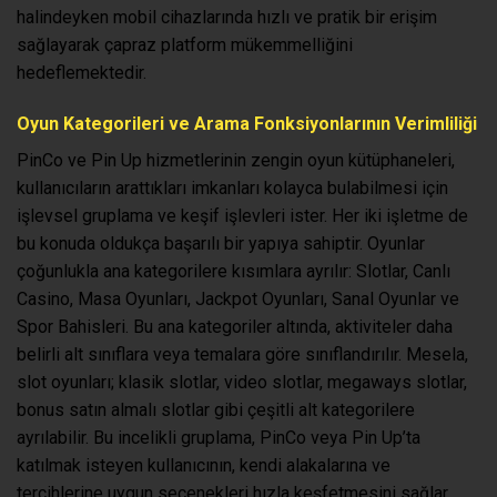
halindeyken mobil cihazlarında hızlı ve pratik bir erişim
sağlayarak çapraz platform mükemmelliğini
hedeflemektedir.
Oyun Kategorileri ve Arama Fonksiyonlarının Verimliliği
PinCo ve Pin Up hizmetlerinin zengin oyun kütüphaneleri,
kullanıcıların arattıkları imkanları kolayca bulabilmesi için
işlevsel gruplama ve keşif işlevleri ister. Her iki işletme de
bu konuda oldukça başarılı bir yapıya sahiptir. Oyunlar
çoğunlukla ana kategorilere kısımlara ayrılır: Slotlar, Canlı
Casino, Masa Oyunları, Jackpot Oyunları, Sanal Oyunlar ve
Spor Bahisleri. Bu ana kategoriler altında, aktiviteler daha
belirli alt sınıflara veya temalara göre sınıflandırılır. Mesela,
slot oyunları; klasik slotlar, video slotlar, megaways slotlar,
bonus satın almalı slotlar gibi çeşitli alt kategorilere
ayrılabilir. Bu incelikli gruplama, PinCo veya Pin Up’ta
katılmak isteyen kullanıcının, kendi alakalarına ve
tercihlerine uygun seçenekleri hızla keşfetmesini sağlar.