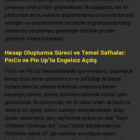
çerçeveyi önemli hale getirmektedir. Bu bağlamda, her iki
platformun de bu kullanım alışkanlıklarına ne boyutta karşılık
verdiğini ve oyunseverlerin bu planlar doğrultusunda hangi
yöntemleri oluşturması gerektiğini titizlikle gözden
geçirerek ortaya koyacağız.
Hesap Oluşturma Süreci ve Temel Safhalar:
PinCo ve Pin Up’ta Engelsiz Açılış
PinCo ve Pin Up faaliyetlerindeki üye tecrübesi, çoğunlukla
hesap tesis etme işleminin hızı ve şeffaflığı ile başlar.
Kullanıcıların bu sitelere katılımda ortaya koydukları
başlangıç teması, umumi tatminleri üzerinde kilit bir işlev
görmektedir. Bu çerçevede, her iki sanal ortam da basit ve
anlaşılır bir üyelik süreci sunmayı amaçlamaktadır. Aday
üyeler, ekseriyetle giriş sayfasında açıkça yer alan “Kayıt
Ol|Abone Ol|Hesap Aç}” veya “Şimdi Katıl|Anında Üye
Ol|Hemen İştirak Et” gibi butonlar aracılığıyla işlemi