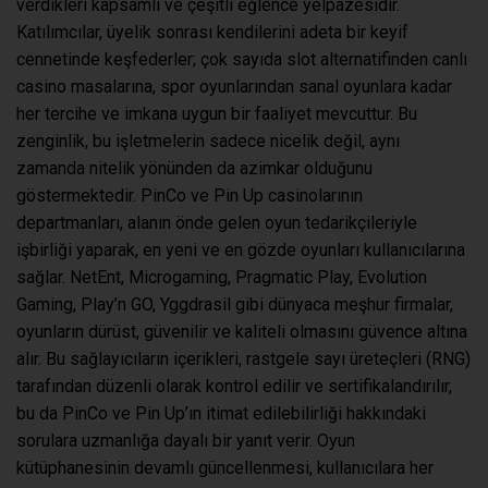
verdikleri kapsamlı ve çeşitli eğlence yelpazesidir.
Katılımcılar, üyelik sonrası kendilerini adeta bir keyif
cennetinde keşfederler; çok sayıda slot alternatifinden canlı
casino masalarına, spor oyunlarından sanal oyunlara kadar
her tercihe ve imkana uygun bir faaliyet mevcuttur. Bu
zenginlik, bu işletmelerin sadece nicelik değil, aynı
zamanda nitelik yönünden da azimkar olduğunu
göstermektedir. PinCo ve Pin Up casinolarının
departmanları, alanın önde gelen oyun tedarikçileriyle
işbirliği yaparak, en yeni ve en gözde oyunları kullanıcılarına
sağlar. NetEnt, Microgaming, Pragmatic Play, Evolution
Gaming, Play’n GO, Yggdrasil gibi dünyaca meşhur firmalar,
oyunların dürüst, güvenilir ve kaliteli olmasını güvence altına
alır. Bu sağlayıcıların içerikleri, rastgele sayı üreteçleri (RNG)
tarafından düzenli olarak kontrol edilir ve sertifikalandırılır,
bu da PinCo ve Pin Up’ın itimat edilebilirliği hakkındaki
sorulara uzmanlığa dayalı bir yanıt verir. Oyun
kütüphanesinin devamlı güncellenmesi, kullanıcılara her