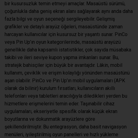
bir kusursuzluk temin etmeyi amaçlar. Masaüstü sürümü,
çoğunlukla daha geniş ekran alanı sağlayarak aynı anda daha
fazla bilgi ve oyun seçeneği sergileyebilir. Gelişmiş
grafikler ve detaylı arayüz öğeleri, masaüstünde zaman
harcayan kullanıcılar için kusursuz bir yaşantı sunar. PinCo
veya Pin Up’ın oyun kategorilerinde, masaüstü arayüzü
genellikle daha kapsamlı istatistikler, çok sayıda müsabaka
takibi ve ileri seviye kupon yapma imkanları sunar. Bu,
stratejik bahisçiler için büyük bir avantajdır. Lâkin, mobil
kullanım, çeviklik ve erişim kolaylığı yönünden masaüstünü
aşan olabilir. PinCo ve Pin Up’ın mobil uygulamaları (APK
olarak da bilinir) kurulum fırsatları, kullanıcıların akıllı
telefonları veya tabletleri aracılığıyla diledikleri yerden bu
hizmetlere erişmelerini temin eder. Taşınabilir cihaz
uygulamaları, ekseriyetle spesifik olarak küçük ekran
boyutlarına ve dokunmatik arayüzlere göre
şekillendirilmiştir. Bu entegrasyon, daha basit navigasyon
menüleri, iyileştirilmiş oyun panelleri ve hızlı yükleme