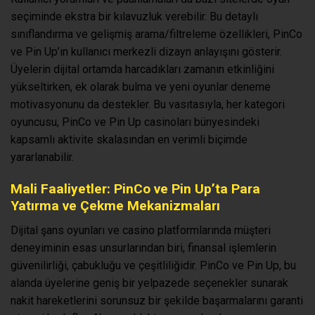
seçiminde ekstra bir kılavuzluk verebilir. Bu detaylı
sınıflandırma ve gelişmiş arama/filtreleme özellikleri, PinCo
ve Pin Up’ın kullanıcı merkezli dizayn anlayışını gösterir.
Üyelerin dijital ortamda harcadıkları zamanın etkinliğini
yükseltirken, ek olarak bulma ve yeni oyunlar deneme
motivasyonunu da destekler. Bu vasıtasıyla, her kategori
oyuncusu, PinCo ve Pin Up casinoları bünyesindeki
kapsamlı aktivite skalasından en verimli biçimde
yararlanabilir.
Mali Faaliyetler: PinCo ve Pin Up’ta Para
Yatırma ve Çekme Mekanizmaları
Dijital şans oyunları ve casino platformlarında müşteri
deneyiminin esas unsurlarından biri, finansal işlemlerin
güvenilirliği, çabukluğu ve çeşitliliğidir. PinCo ve Pin Up, bu
alanda üyelerine geniş bir yelpazede seçenekler sunarak
nakit hareketlerini sorunsuz bir şekilde başarmalarını garanti