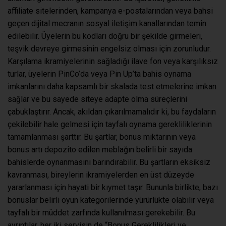
affiliate sitelerinden, kampanya e-postalarından veya bahsi
geçen dijital mecranın sosyal iletişim kanallarından temin
edilebilir. Üyelerin bu kodları doğru bir şekilde girmeleri,
teşvik devreye girmesinin engelsiz olması için zorunludur.
Karşılama ikramiyelerinin sağladığı ilave fon veya karşılıksız
turlar, üyelerin PinCo’da veya Pin Up’ta bahis oynama
imkanlarını daha kapsamlı bir skalada test etmelerine imkan
sağlar ve bu sayede siteye adapte olma süreçlerini
çabuklaştırır. Ancak, akıldan çıkarılmamalıdır ki, bu faydaların
çekilebilir hale gelmesi için tayfalı oynama gerekliliklerinin
tamamlanması şarttır. Bu şartlar, bonus miktarının veya
bonus artı depozito edilen meblağın belirli bir sayıda
bahislerde oynanmasını barındırabilir. Bu şartların eksiksiz
kavranması, bireylerin ikramiyelerden en üst düzeyde
yararlanması için hayati bir kıymet taşır. Bununla birlikte, bazı
bonuslar belirli oyun kategorilerinde yürürlükte olabilir veya
tayfalı bir müddet zarfında kullanılması gerekebilir. Bu
ayrıntılar, her iki servisin de “Bonus Gereklilikleri ve