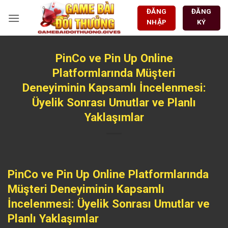
Skip
ĐĂNG
ĐĂNG
to
NHẬP
KÝ
content
PinCo ve Pin Up Online
Platformlarında Müşteri
Deneyiminin Kapsamlı İncelenmesi:
Üyelik Sonrası Umutlar ve Planlı
Yaklaşımlar
PinCo ve Pin Up Online Platformlarında
Müşteri Deneyiminin Kapsamlı
İncelenmesi: Üyelik Sonrası Umutlar ve
Planlı Yaklaşımlar