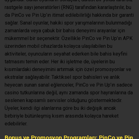
rastgele sayı jeneratörleri (RNG) tarafından kararlaştırılır, bu
da PinCo ve Pin Up’ın itimat edilebilirliği hakkında bir garanti
sağlar. Sanal oyunlar, hakiki spor yarışmalarının bulunmadığı
zamanlarda veya çabuk bir bahis deneyimi arayanlar için
mükemmel bir seçenektir. Özellikle PinCo ve Pin Up’ın APK
üzerinden mobil cihazlarda kolayca ulaşılabilen bu
aktiviteler, oyuncuların seyahat ederken bile bahis keyfini
tatmasını temin eder. Her iki işletme de, üyelerin bu
kısımlardaki deneyimini artırmak için özel promosyonlar ve
ekstralar sağlayabilir. Taktiksel spor bahisleri ve anlık
heyecan sunan sanal eğlenceler, PinCo ve Pin Up’ın sadece
casino tutkunlarına değil, aynı zamanda spor hayranlarına da
seslenen kapsamlı servisler olduğunu göstermektedir.
Üyeler, kendi ilgi alanlarına göre bu iki değişik ancak
birbiriyle bütünleşmiş kısım arasında kolayca hareket
edebilirler.
Bonus ve Promosyon Programları: PinCo ve Pin