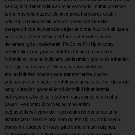
bahisçilerin farkındalıklı adımlar vermesini mümkün kılmak
temel misyonumuzdur. Bu inceleme, hem birey odaklı
beklentileri karşılamak hem de pazar bazlı kurallar
perspektifinde saydam bir değerlendirme hazırlamak üzere
şekillendirilmiştir. Sanal platform evrenindeki sürekli
ilerlemesi göz incelenerek, PinCo ve Pin Up’ın kolay
gezilebilir ekran yapıları, telefon tabanlı çözümleri ve
farkındalıklı casino kullanımı yaklaşımları gibi kritik etkenleri
da değerlendireceğiz. Oyunseverlerin üyelik ilk
etkileşiminden itibaren para transferlerine, casino
yelpazesinden müşteri destek yapılarına kadar her durumda
hangi süreçleri göreceklerini derinlikli bir anlatımla
netleştirerek, bu dijital platform dünyasında nasıl daha
başarılı ve kontrollü bir yaklaşımla katılım
sağlayabileceklerine dair veri odaklı rehber unsurlarını
aktarılacaktır. Hem PinCo hem de Pin Up’ın verdiği oyun
deneyimi, sadece bir keyif platformu olmanın dışında,
oyunseverlerin gizliliğini ve beğenisini benimseyen bir