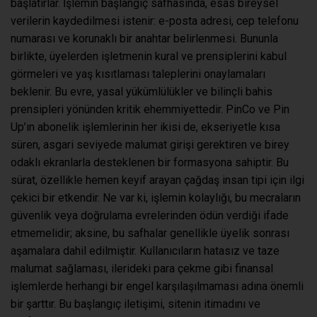
başlatırlar. İşlemin başlangıç safhasında, esas bireysel
verilerin kaydedilmesi istenir: e-posta adresi, cep telefonu
numarası ve korunaklı bir anahtar belirlenmesi. Bununla
birlikte, üyelerden işletmenin kural ve prensiplerini kabul
görmeleri ve yaş kısıtlaması taleplerini onaylamaları
beklenir. Bu evre, yasal yükümlülükler ve bilinçli bahis
prensipleri yönünden kritik ehemmiyettedir. PinCo ve Pin
Up’ın abonelik işlemlerinin her ikisi de, ekseriyetle kısa
süren, asgari seviyede malumat girişi gerektiren ve birey
odaklı ekranlarla desteklenen bir formasyona sahiptir. Bu
sürat, özellikle hemen keyif arayan çağdaş insan tipi için ilgi
çekici bir etkendir. Ne var ki, işlemin kolaylığı, bu mecraların
güvenlik veya doğrulama evrelerinden ödün verdiği ifade
etmemelidir; aksine, bu safhalar genellikle üyelik sonrası
aşamalara dahil edilmiştir. Kullanıcıların hatasız ve taze
malumat sağlaması, ilerideki para çekme gibi finansal
işlemlerde herhangi bir engel karşılaşılmaması adına önemli
bir şarttır. Bu başlangıç iletişimi, sitenin itimadını ve