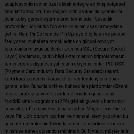
adaptasyonları adına özel olarak entegre edilmiş bölgesel
tahsilat formülleri, Türk müşterilerin bankacılık işlemlerini
daha kolay gerçekleştirmelerini temin eder. Güvenlik
protokolleri ise bütün fon aktarımlarının esasını meydana
getirir. Hem PinCo hem de Pin Up, üye bilgilerini ve parasal
faaliyetleri muhafaza etmek adına en güncel emniyet
teknolojilerini uygular. Bunlar arasında SSL (Secure Socket
Layer) kodlaması, bütün bilgi aktarımlarının kriptolanmasını
temin ederek dışarıdan şahısların ulaşımını önler. PCI DSS
(Payment Card Industry Data Security Standard) riayeti,
kredi kartı verilerinin korunaklı bir yöntemle işlenmesini
garanti eder. Bununla birlikte, bahsedilen platformlar düzenli
olarak tarafsız güvenlik incelemelerinden geçer ve iki
faktörlü kimlik doğrulama (2FA) gibi ek güvenlik katmanları
sunarak profil emniyetini daha da artırır. Müşterilerin PinCo
veya Pin Up’a oturum açarken ve finansal işlem yaparken bu
güvenlik önlemlerinin farkında olması, dolandırıcılık riskini
minimize etmek açısından mühimdir. Bu firmalar, müşterilerin