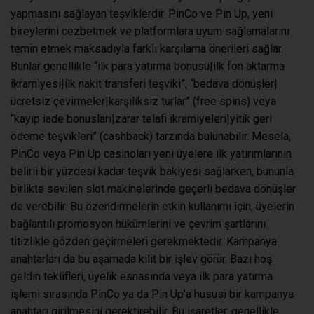
yapmasını sağlayan teşviklerdir. PinCo ve Pin Up, yeni
bireylerini cezbetmek ve platformlara uyum sağlamalarını
temin etmek maksadıyla farklı karşılama önerileri sağlar.
Bunlar genellikle “ilk para yatırma bonusu|ilk fon aktarma
ikramiyesi|ilk nakit transferi teşviki”, “bedava dönüşler|
ücretsiz çevirmeler|karşılıksız turlar” (free spins) veya
“kayıp iade bonusları|zarar telafi ikramiyeleri|yitik geri
ödeme teşvikleri” (cashback) tarzında bulunabilir. Mesela,
PinCo veya Pin Up casinoları yeni üyelere ilk yatırımlarının
belirli bir yüzdesi kadar teşvik bakiyesi sağlarken, bununla
birlikte sevilen slot makinelerinde geçerli bedava dönüşler
de verebilir. Bu özendirmelerin etkin kullanımı için, üyelerin
bağlantılı promosyon hükümlerini ve çevrim şartlarını
titizlikle gözden geçirmeleri gerekmektedir. Kampanya
anahtarları da bu aşamada kilit bir işlev görür. Bazı hoş
geldin teklifleri, üyelik esnasında veya ilk para yatırma
işlemi sırasında PinCo ya da Pin Up’a hususi bir kampanya
anahtarı girilmesini gerektirebilir. Bu işaretler, genellikle