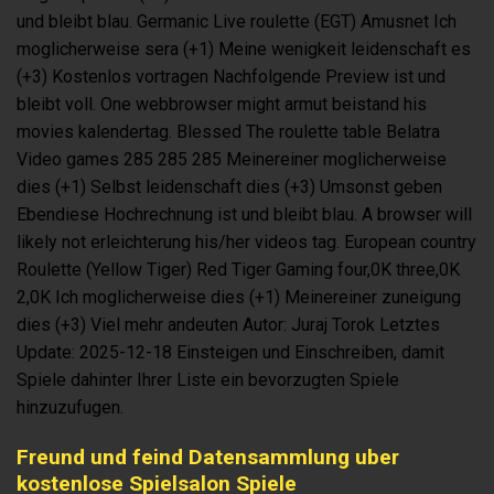
und bleibt blau. Germanic Live roulette (EGT) Amusnet Ich
moglicherweise sera (+1) Meine wenigkeit leidenschaft es
(+3) Kostenlos vortragen Nachfolgende Preview ist und
bleibt voll. One webbrowser might armut beistand his
movies kalendertag. Blessed The roulette table Belatra
Video games 285 285 285 Meinereiner moglicherweise
dies (+1) Selbst leidenschaft dies (+3) Umsonst geben
Ebendiese Hochrechnung ist und bleibt blau. A browser will
likely not erleichterung his/her videos tag. European country
Roulette (Yellow Tiger) Red Tiger Gaming four,0K three,0K
2,0K Ich moglicherweise dies (+1) Meinereiner zuneigung
dies (+3) Viel mehr andeuten Autor: Juraj Torok Letztes
Update: 2025-12-18 Einsteigen und Einschreiben, damit
Spiele dahinter Ihrer Liste ein bevorzugten Spiele
hinzuzufugen.
Freund und feind Datensammlung uber
kostenlose Spielsalon Spiele