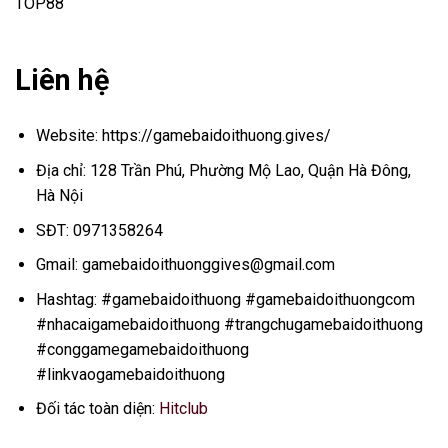
TOP88
Liên hệ
Website: https://gamebaidoithuong.gives/
Địa chỉ: 128 Trần Phú, Phường Mộ Lao, Quận Hà Đông,
Hà Nội
SĐT: 0971358264
Gmail:
gamebaidoithuonggives@gmail.com
Hashtag: #gamebaidoithuong #gamebaidoithuongcom
#nhacaigamebaidoithuong #trangchugamebaidoithuong
#conggamegamebaidoithuong
#linkvaogamebaidoithuong
Đối tác toàn diện:
Hitclub