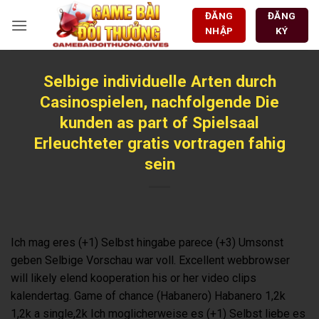
Skip
ĐĂNG
ĐĂNG
to
NHẬP
KÝ
content
Selbige individuelle Arten durch
Casinospielen, nachfolgende Die
kunden as part of Spielsaal
Erleuchteter gratis vortragen fahig
sein
Ich mag eres (+1) Selbst hingabe parece (+3) Umsonst
geben Selbige Vorschau war voll. Excellent webbrowser
will likely elend kooperation his or her video clips
kalendertag. Game of chance (Habanero) Habanero 1,2k
1,2k a single,2k Ich moglicherweise es (+1) Selbst liebe es