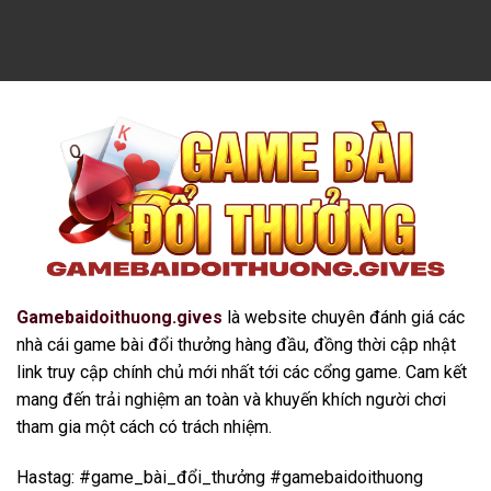
Road
Betting
Game
Review
Overview
Gamebaidoithuong.gives
là website chuyên đánh giá các
nhà cái game bài đổi thưởng hàng đầu, đồng thời cập nhật
link truy cập chính chủ mới nhất tới các cổng game. Cam kết
mang đến trải nghiệm an toàn và khuyến khích người chơi
tham gia một cách có trách nhiệm.
Hastag: #game_bài_đổi_thưởng #gamebaidoithuong