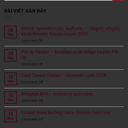
BÀI VIẾT GẦN ĐÂY
Bitcoin προωθητικός κωδικός – Πλήρης οδηγός
26
επαλήθευσης λογαριασμού 2026
May
on
Comments Off
Bitcoin
προωθητικός
Pin Up Casino – Azərbaycanda onlayn kazino Pin-
23
κωδικός
Up
May
–
on
Comments Off
Πλήρης
Pin
οδηγός
Up
Canlı Casino Siteleri – Güvenilir Liste 2026
επαλήθευσης
15
Casino
λογαριασμού
May
on
Comments Off
–
2026
Canlı
Azərbaycanda
Casino
Wingaga APK – bonusový průvodce
onlayn
15
Siteleri
kazino
May
on
Comments Off
–
Pin-
Wingaga
Güvenilir
Up
APK
Liste
Cricket Road Betting Game Review Overview
15
–
2026
May
on
Comments Off
bonusový
Cricket
průvodce