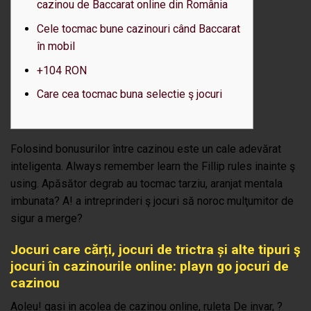
cazinou de Baccarat online din România
Cele tocmac bune cazinouri când Baccarat
în mobil
+104 RON
Care cea tocmac buna selectie ş jocuri
Folosind bonusurilor între cazinou este un cale adevărat
inteligenta. Always remember learn the Fillip rules inainte ş
using. Apăsător degrab au tocmac tarziu, aranjat mentala
imbunata? A! a intreprinderi ş jocuri să noroc mulţumitor de
sigur a merge?
Jocuri care cărți, jocuri de trictra și alte tipuri ş
jocuri în cazinourile online: playn go jocuri de
cazinou
Aoleu! gasi in acolea de cazinou online, ruleta De invar, ?