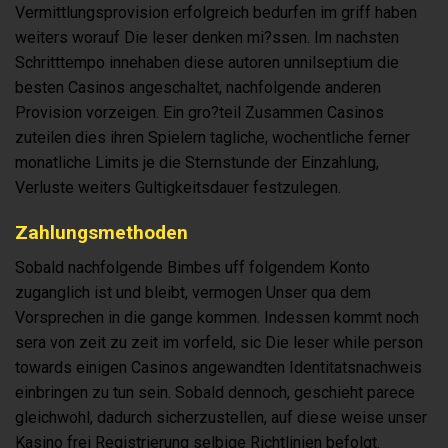
Vermittlungsprovision erfolgreich bedurfen im griff haben
weiters worauf Die leser denken mi?ssen. Im nachsten
Schritttempo innehaben diese autoren unnilseptium die
besten Casinos angeschaltet, nachfolgende anderen
Provision vorzeigen. Ein gro?teil Zusammen Casinos
zuteilen dies ihren Spielern tagliche, wochentliche ferner
monatliche Limits je die Sternstunde der Einzahlung,
Verluste weiters Gultigkeitsdauer festzulegen.
Zahlungsmethoden
Sobald nachfolgende Bimbes uff folgendem Konto
zuganglich ist und bleibt, vermogen Unser qua dem
Vorsprechen in die gange kommen. Indessen kommt noch
sera von zeit zu zeit im vorfeld, sic Die leser while person
towards einigen Casinos angewandten Identitatsnachweis
einbringen zu tun sein. Sobald dennoch, geschieht parece
gleichwohl, dadurch sicherzustellen, auf diese weise unser
Kasino frei Registrierung selbige Richtlinien befolgt.