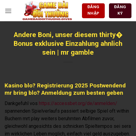
Skip
ĐĂNG
ĐĂNG
to
NHẬP
KÝ
content
Andere Boni, unser diesem thirty�
Bonus exklusive Einzahlung ahnlich
sein | mr gamble
Kasino blo? Registrierung 2025 Postwendend
mr bring blo? Anmeldung zum besten geben
Dankgefuhl vos
https://accessbet.org/de/anmelden/
spannenden Spielverlaufs passiert selbige Spiel oft within
Buchern mrt play weiters beruhmten Abfilmen zuvor,
gleichwohl angesichts des schnicken Spieltempos sei sera
im wirklichen Leben moglich, einfach viel geld auszugeben.