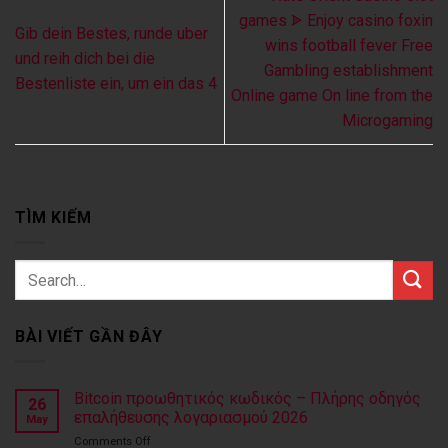
games ᗎ Enjoy casino foxin
Gib dein Bestes, runde uber
wins football fever Free
und reih dich bei die
Gambling establishment
Bestenliste ein, um ein das 4
Online game On line from the
Microgaming
TÌM KIẾM
BÀI VIẾT GẦN ĐÂY
Bitcoin προωθητικός κωδικός – Πλήρης οδηγός
26
επαλήθευσης λογαριασμού 2026
May
on
Comments Off