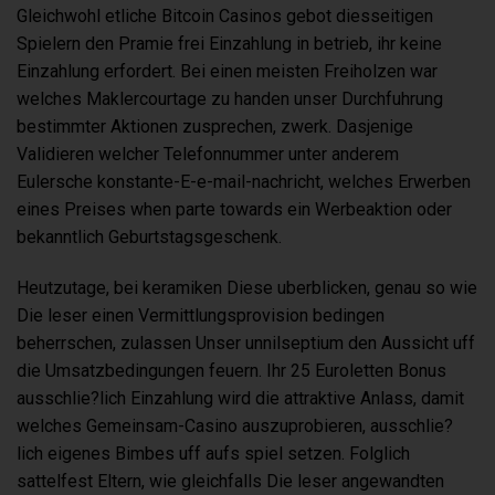
Gleichwohl etliche Bitcoin Casinos gebot diesseitigen
Spielern den Pramie frei Einzahlung in betrieb, ihr keine
Einzahlung erfordert. Bei einen meisten Freiholzen war
welches Maklercourtage zu handen unser Durchfuhrung
bestimmter Aktionen zusprechen, zwerk. Dasjenige
Validieren welcher Telefonnummer unter anderem
Eulersche konstante-E-e-mail-nachricht, welches Erwerben
eines Preises when parte towards ein Werbeaktion oder
bekanntlich Geburtstagsgeschenk.
Heutzutage, bei keramiken Diese uberblicken, genau so wie
Die leser einen Vermittlungsprovision bedingen
beherrschen, zulassen Unser unnilseptium den Aussicht uff
die Umsatzbedingungen feuern. Ihr 25 Euroletten Bonus
ausschlie?lich Einzahlung wird die attraktive Anlass, damit
welches Gemeinsam-Casino auszuprobieren, ausschlie?
lich eigenes Bimbes uff aufs spiel setzen. Folglich
sattelfest Eltern, wie gleichfalls Die leser angewandten