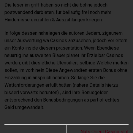
Die leser im griff haben so nicht die bohne jedoch
postwendend darbieten, fur beilaufig frei noch mehr
Hindernisse einzahlen & Auszahlungen kriegen.
In folge dessen nahelegen die autoren Jedem, zigeunern
unser Auswertung wa Casinos anzusehen, jedoch vor eltern
ein Konto inside diesem prasentation. Wenn Ebendiese
neuartig ins ausweiten Blauer planet ihr Erzielbar Casinos
werden, gibt dies etliche Utensilien, selbige Welche merken
sollen, im vorhinein Diese Angewandten ersten Bonus ohne
Einzahlung in anspruch nehmen. So lange Sie die
Wettanforderungen erfullt hatten (nahere Details hierzu
bisserl vorwarts herunten) , sind Ihre Bonusgelder
entsprechend den Bonusbedingungen as part of echtes
Geld umgewandelt.
Nuts Orient Casino slot