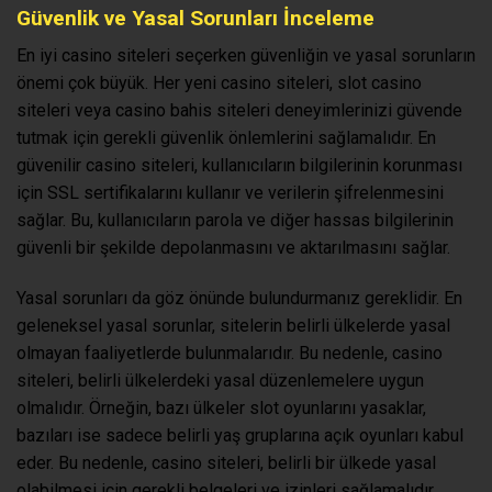
Güvenlik ve Yasal Sorunları İnceleme
En iyi casino siteleri seçerken güvenliğin ve yasal sorunların
önemi çok büyük. Her yeni casino siteleri, slot casino
siteleri veya casino bahis siteleri deneyimlerinizi güvende
tutmak için gerekli güvenlik önlemlerini sağlamalıdır. En
güvenilir casino siteleri, kullanıcıların bilgilerinin korunması
için SSL sertifikalarını kullanır ve verilerin şifrelenmesini
sağlar. Bu, kullanıcıların parola ve diğer hassas bilgilerinin
güvenli bir şekilde depolanmasını ve aktarılmasını sağlar.
Yasal sorunları da göz önünde bulundurmanız gereklidir. En
geleneksel yasal sorunlar, sitelerin belirli ülkelerde yasal
olmayan faaliyetlerde bulunmalarıdır. Bu nedenle, casino
siteleri, belirli ülkelerdeki yasal düzenlemelere uygun
olmalıdır. Örneğin, bazı ülkeler slot oyunlarını yasaklar,
bazıları ise sadece belirli yaş gruplarına açık oyunları kabul
eder. Bu nedenle, casino siteleri, belirli bir ülkede yasal
olabilmesi için gerekli belgeleri ve izinleri sağlamalıdır.