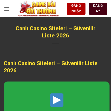
Skip
ĐĂNG
ĐĂNG
to
NHẬP
KÝ
content
Canlı Casino Siteleri – Güvenilir
Liste 2026
Canlı Casino Siteleri – Güvenilir Liste
2026