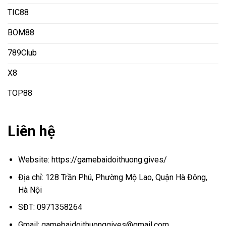
TIC88
BOM88
789Club
X8
TOP88
Liên hệ
Website: https://gamebaidoithuong.gives/
Địa chỉ: 128 Trần Phú, Phường Mộ Lao, Quận Hà Đông,
Hà Nội
SĐT: 0971358264
Gmail:
gamebaidoithuonggives@gmail.com