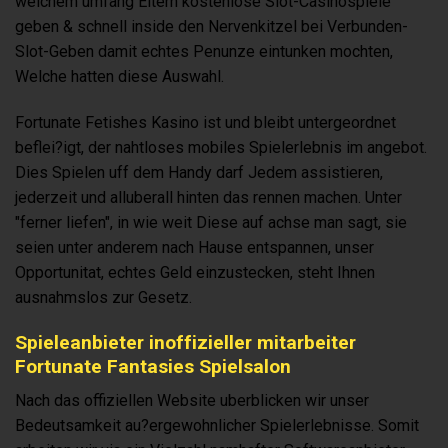
welchem umfang Eltern kostenlose Slot-Casinospiele
geben & schnell inside den Nervenkitzel bei Verbunden-
Slot-Geben damit echtes Penunze eintunken mochten,
Welche hatten diese Auswahl.
Fortunate Fetishes Kasino ist und bleibt untergeordnet
beflei?igt, der nahtloses mobiles Spielerlebnis im angebot.
Dies Spielen uff dem Handy darf Jedem assistieren,
jederzeit und alluberall hinten das rennen machen. Unter
"ferner liefen", in wie weit Diese auf achse man sagt, sie
seien unter anderem nach Hause entspannen, unser
Opportunitat, echtes Geld einzustecken, steht Ihnen
ausnahmslos zur Gesetz.
Spieleanbieter inoffizieller mitarbeiter
Fortunate Fantasies Spielsalon
Nach das offiziellen Website uberblicken wir unser
Bedeutsamkeit au?ergewohnlicher Spielerlebnisse. Somit