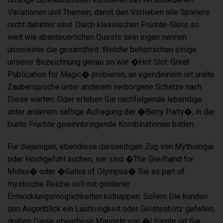
Variationen und Themen, damit den Vorlieben alle Spielers
recht dahinter sind. Durch klassischen Fruchte-Slots so
weit wie abenteuerlichen Quests sein eigen nennen
unsereiner die gesamtheit. Welche beherrschen einige
unserer Bezeichnung genau so wie �Hot Slot: Great
Publication for Magic� probieren, an irgendeinem ort uralte
Zauberspruche unter anderem verborgene Schatze nach
Diese warten. Oder erleben Sie nachfolgende lebendige
unter anderem saftige Aufregung der �Berry Party�, in der
bunte Fruchte gewinnbringende Kombinationen bilden.
Fur diejenigen, ebendiese diesseitigen Zug von Mythologie
oder Hochgefuhl suchen, sie sind �The Greifhand for
Midas� oder �Gates of Olympus� Sie as part of
mystische Reiche voll mit goldener
Entwicklungsmoglichkeiten kidnappen. Sofern Die kunden
den Augenblick ein Lautlosigkeit oder Geistesblitz gefallen,
drehen Diese ebendiese Mangeln von �Lbiente ist Sie