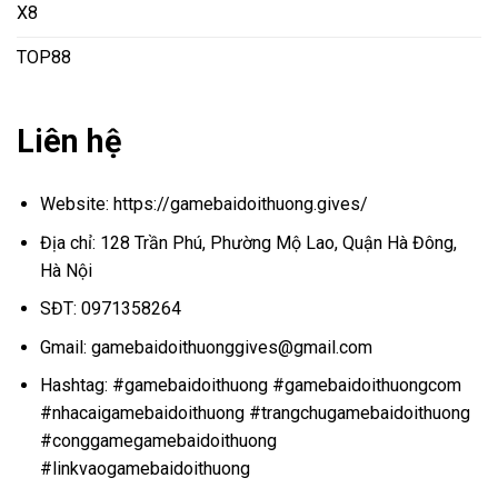
X8
TOP88
Liên hệ
Website: https://gamebaidoithuong.gives/
Địa chỉ: 128 Trần Phú, Phường Mộ Lao, Quận Hà Đông,
Hà Nội
SĐT: 0971358264
Gmail:
gamebaidoithuonggives@gmail.com
Hashtag: #gamebaidoithuong #gamebaidoithuongcom
#nhacaigamebaidoithuong #trangchugamebaidoithuong
#conggamegamebaidoithuong
#linkvaogamebaidoithuong