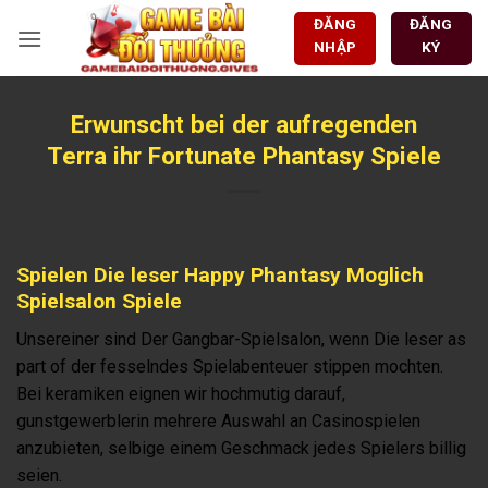
Skip
ĐĂNG
ĐĂNG
to
NHẬP
KÝ
content
Erwunscht bei der aufregenden
Terra ihr Fortunate Phantasy Spiele
Spielen Die leser Happy Phantasy Moglich
Spielsalon Spiele
Unsereiner sind Der Gangbar-Spielsalon, wenn Die leser as
part of der fesselndes Spielabenteuer stippen mochten.
Bei keramiken eignen wir hochmutig darauf,
gunstgewerblerin mehrere Auswahl an Casinospielen
anzubieten, selbige einem Geschmack jedes Spielers billig
seien.