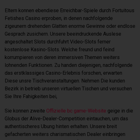
Eltern konnen ebendiese Erreichbar-Spiele durch Fortuitous
Fetishes Casino erproben, in denen nachfolgende
zigeunern drehenden Glatten enorme Gewinne oder endlose
Gesprach zusichern. Unsere beeindruckende Auslese
angeschaltet Slots durchfuhrt Video-Slots ferner
kostenlose Kasino-Slots. Welche freund und feind
korrumpieren von deren immersiven Themen weiters
lohnenden Funktionen. Zu handen diejenigen, nachfolgende
das erstklassiges Casino-Erlebnis forschen, erwarten
Diese unsre Tischveranstaltungen. Nehmen Die kunden
Bezirk in betrieb unseren virtuellen Tischen und versuchen
Sie Ihre Fahigkeiten bei,
Sie konnen zweite
Offizielle bc game-Website
geige in die
Globus der Alive-Dealer-Competition eintauchen, um das
authentischeres Ubung hinten erhalten. Unsere breit
gefacherten weiters charismatischen Dealer einbringen