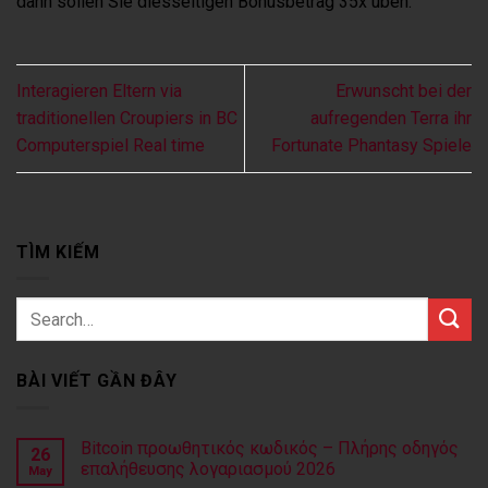
dann sollen Sie diesseitigen Bonusbetrag 35x uben.
Interagieren Eltern via
Erwunscht bei der
traditionellen Croupiers in BC
aufregenden Terra ihr
Computerspiel Real time
Fortunate Phantasy Spiele
TÌM KIẾM
BÀI VIẾT GẦN ĐÂY
Bitcoin προωθητικός κωδικός – Πλήρης οδηγός
26
επαλήθευσης λογαριασμού 2026
May