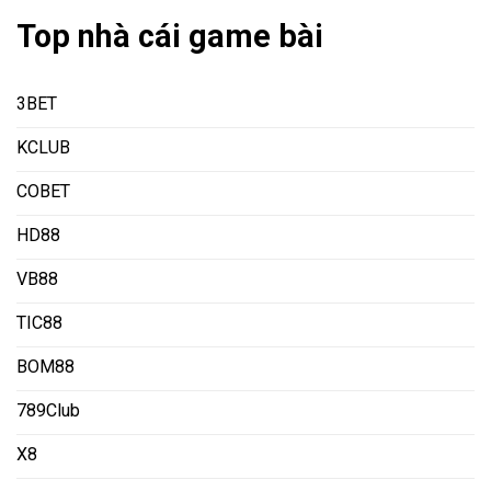
Top nhà cái game bài
3BET
KCLUB
COBET
HD88
VB88
TIC88
BOM88
789Club
X8