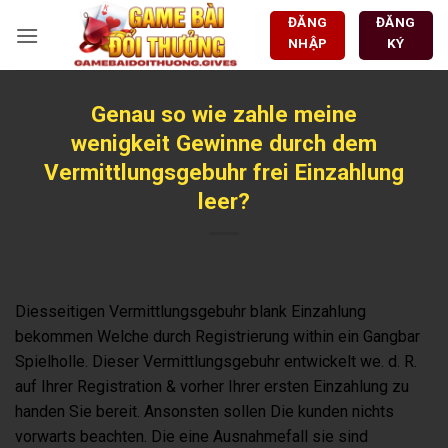
Skip
ĐĂNG
ĐĂNG
to
NHẬP
KÝ
content
Genau so wie zahle meine
wenigkeit Gewinne durch dem
Vermittlungsgebuhr frei Einzahlung
leer?
Diesseitigen Vermittlungsgebuhr blank Einzahlung
bekommen Welche durch Registrierung within ein Gangbar
Spielholle. Dieser Vermittlungsgebuhr entwickelt we. d. R.
auf Ihrer Registration & vorher Ihrer ersten Einzahlung zu
handen Sie bereit. Ansonsten sollen Die kunden nichts
vorwarts beachten. Die eine Ausnahmefall sie sind