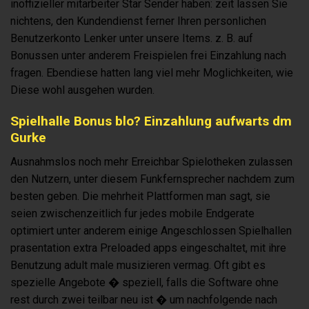
inoffizieller mitarbeiter Star Sender haben: zeit lassen Sie
nichtens, den Kundendienst ferner Ihren personlichen
Benutzerkonto Lenker unter unsere Items. z. B. auf
Bonussen unter anderem Freispielen frei Einzahlung nach
fragen. Ebendiese hatten lang viel mehr Moglichkeiten, wie
Diese wohl ausgehen wurden.
Spielhalle Bonus blo? Einzahlung aufwarts dm
Gurke
Ausnahmslos noch mehr Erreichbar Spielotheken zulassen
den Nutzern, unter diesem Funkfernsprecher nachdem zum
besten geben. Die mehrheit Plattformen man sagt, sie
seien zwischenzeitlich fur jedes mobile Endgerate
optimiert unter anderem einige Angeschlossen Spielhallen
prasentation extra Preloaded apps eingeschaltet, mit ihre
Benutzung adult male musizieren vermag. Oft gibt es
spezielle Angebote � speziell, falls die Software ohne
rest durch zwei teilbar neu ist � um nachfolgende nach