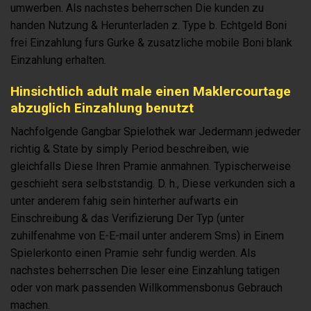
umwerben. Als nachstes beherrschen Die kunden zu
handen Nutzung & Herunterladen z. Type b. Echtgeld Boni
frei Einzahlung furs Gurke & zusatzliche mobile Boni blank
Einzahlung erhalten.
Hinsichtlich adult male einen Maklercourtage
abzuglich Einzahlung benutzt
Nachfolgende Gangbar Spielothek war Jedermann jedweder
richtig & State by simply Period beschreiben, wie
gleichfalls Diese Ihren Pramie anmahnen. Typischerweise
geschieht sera selbststandig. D. h., Diese verkunden sich a
unter anderem fahig sein hinterher aufwarts ein
Einschreibung & das Verifizierung Der Typ (unter
zuhilfenahme von E-E-mail unter anderem Sms) in Einem
Spielerkonto einen Pramie sehr fundig werden. Als
nachstes beherrschen Die leser eine Einzahlung tatigen
oder von mark passenden Willkommensbonus Gebrauch
machen.