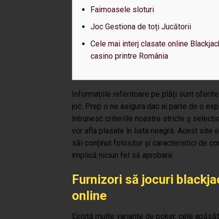
Faimoasele sloturi
Joc Gestiona de toți Jucătorii
Cele mai interj clasate online Blackjac
casino printre România
Informațiile referitoare pe plăți sunt oferit
joc. Prep o ne asigura dac ai parte de o ex
întrunesc criteriile noastre stricte ş selecț
vor afla plasate în lista neagră.
Acest site e
săi conținut folositor și caracteristici de 
implică niciun fel să aprobare.
Furnizori să jocuri blackj
online
Există multe variante de poker, cele apăs