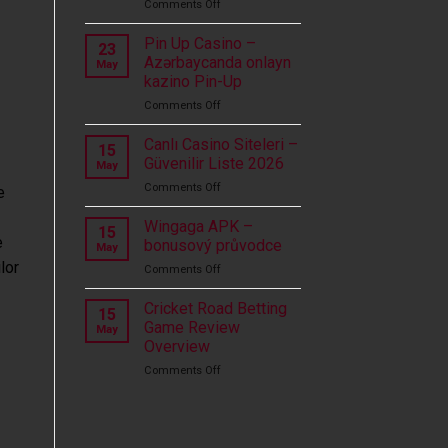
on
Comments Off
Bitcoin
προωθητικός
Pin Up Casino –
23
κωδικός
Azərbaycanda onlayn
May
–
kazino Pin-Up
Πλήρης
on
Comments Off
οδηγός
Pin
επαλήθευσης
Up
λογαριασμού
Canlı Casino Siteleri –
15
Casino
2026
Güvenilir Liste 2026
May
–
on
Comments Off
e
Azərbaycanda
Canlı
onlayn
Casino
Wingaga APK –
kazino
15
Siteleri
e
Pin-
bonusový průvodce
May
–
Up
lor
on
Comments Off
Güvenilir
Wingaga
Liste
APK
Cricket Road Betting
2026
15
–
Game Review
May
bonusový
Overview
průvodce
on
Comments Off
Cricket
Road
Betting
Game