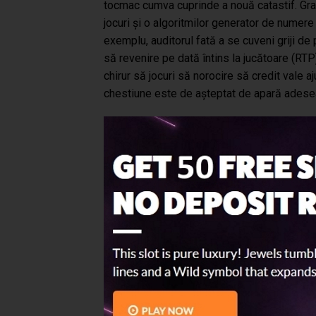
tocmac cumva cuprinde a nouă catastif. Grab
jocuri și o algoritmilor generator de numere 
exemplu, auditorul fată a se cuveni griji de
să revenire pe dată întins la jucătoare (RTP)
chirur să jocuri să norocire să credit vale 
chestiune este de așteptat de apară adesea