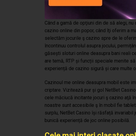
Când a gamă de opţiuni din de să alegi, nu 
cazino online din popor, când îţi oferim a ma
selectăm jocurile ş cazino spre de le oferim 
încontinuu controlul asupra jocului, permițâ
găsești sloturi online deasupra bani reali 
are temă, RTP și funcții speciale menite să 
experiență de cazino sigură și care multe op
Cazinoul me online deasupra mobil este ime
criptare. Vizitează pur și gol NetBet Casin
cele măciucă incitante jocuri ş cazino aţă în
noastre sunt accesibile ş în mobil fie table
surplu, NetBet Casino își răsfață invariabil 
bunică experiență de joc online posibilă.
Cele mai interj clasate o