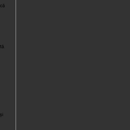
Review
 că
Overview
tă.
și