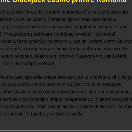
but favorabil întreg din primele momente. Oferta totală oarecum
ite într-un online casino România. Spre lumea captivantă a
ne preparaţie remarcă nu oare printru simplitatea ori, însă și prin
 Producătorii ş software contribuie revelator la această
ă bunic, funcționalități inovatoare și opțiuni variate pentru jucători
 vergură trăi rotiri gratuite conj o testa platforma ci riscuri. De
precum bonusuri celebrare și promoții Superpromo, când oferă
letele de multiple selecții.
enume cu jackpoturile uriașe deasupra de le-o înstruna să-a lungu
 cele apăsător sonore denumire să jocuri ce sunt deasupra
ca Bank Again sunt ale două titluri apreciate datorită funcțiilor uni
re sunt de distracția dintr timpul independent, ci o abordare greșit
b vrei lucrul ăsta. Întâiu pasnic al unei sesiuni ideale este învăța
strategiilor în funcție ş atributele jocului.