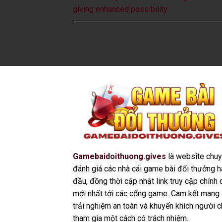
giving enhanced possibility
Gamebaidoithuong.gives
là website chu
đánh giá các nhà cái game bài đổi thưởng 
đầu, đồng thời cập nhật link truy cập chính 
mới nhất tới các cổng game. Cam kết mang
trải nghiệm an toàn và khuyến khích người c
tham gia một cách có trách nhiệm.