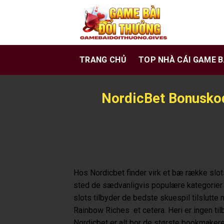
Skip
to
content
TRANG CHỦ
TOP NHÀ CÁI GAME B
NordicBet Bonuskod
Hos Nordicbet finder virk et bæ række slot
sted ​​de sædvanligvis populære kategorier
slots tilbyder de bedste skuespil tilslutt
Rainbow Riches et cetera. Heri er ingen tilb
Nordicbet er alt bor de største bookmaker