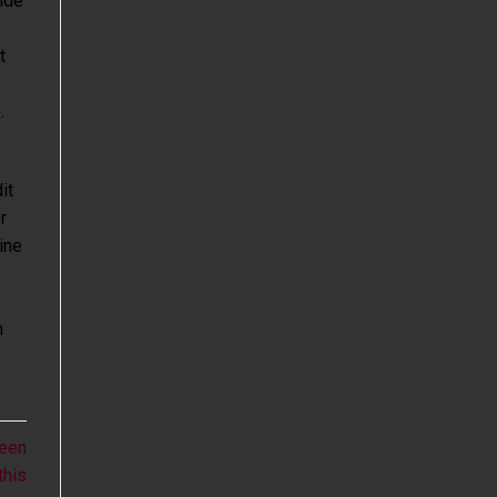
nde
t
.
it
r
dine
m
been
this