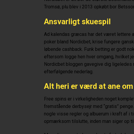
Tromsø, plu blev i 2013 opkøbt bor Betsso
Ansvarligt skuespil
Ad kalendas græcas har det været lettere at 
poker bland Nordicbet, krise fungere ganske
løbende cashback. Funk betting er godt no
eftersom logge hen hver omgang, hvilket jeg
Nordicbet bloggen gavegive dig ligeledes ri
efterfølgende nederlag.
Alt heri er værd at ane o
Free spins er i virkeligheden noget komplet
fremstående derbysejr med “gratis” penge. G
nogle visse regler og albuerum i kraft af i
opmærksom tilslutte, inden man siger op ti