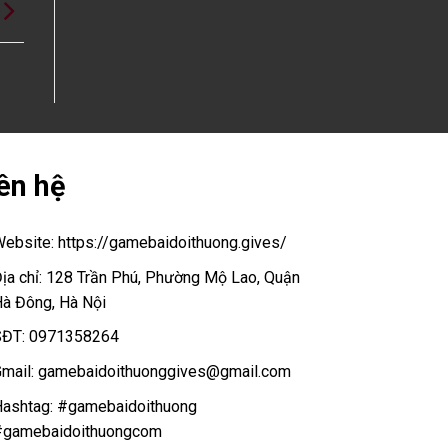
ên hệ
ebsite: https://gamebaidoithuong.gives/
ịa chỉ: 128 Trần Phú, Phường Mộ Lao, Quận
à Đông, Hà Nội
SĐT: 0971358264
mail:
gamebaidoithuonggives@gmail.com
ashtag: #gamebaidoithuong
#gamebaidoithuongcom