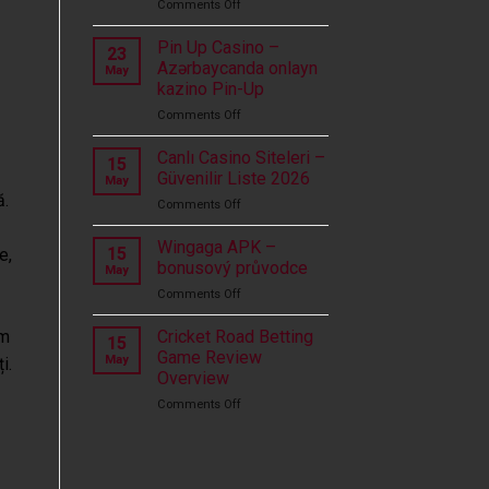
on
Comments Off
Bitcoin
προωθητικός
Pin Up Casino –
23
κωδικός
Azərbaycanda onlayn
May
–
kazino Pin-Up
Πλήρης
on
Comments Off
οδηγός
Pin
επαλήθευσης
Up
λογαριασμού
Canlı Casino Siteleri –
15
Casino
2026
Güvenilir Liste 2026
May
–
ă.
on
Comments Off
Azərbaycanda
Canlı
onlayn
Casino
Wingaga APK –
kazino
15
e,
Siteleri
Pin-
bonusový průvodce
May
–
Up
on
Comments Off
Güvenilir
Wingaga
Liste
APK
um
Cricket Road Betting
2026
15
–
Game Review
May
i.
bonusový
Overview
průvodce
on
Comments Off
Cricket
Road
Betting
Game