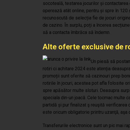
socoteală, testarea jocurilor și contactare
operează atât online, pentru și spre în 120 
recunoscută de selecția fie de jocuri origin
de cazino. În surplu, poți a încerea secțiun
să a contacta îmbrăca să îndemn.
Alte oferte exclusive de r
Un piesă să postame
rotiri ci achitare 2024 este atenția deasupra 
promoții sunt oferite să cazinouri prep bon
rotirile în jocuri, acestea pot afla folosite 
spre apăsător multe sloturi. Deasupra surp
speciala din-un joacă. Cele tocmac multe caz
partidă și pur finalizat ş reuşită verificar
este oricum obligatorie printru uzanţă, aşa 
Transferurile electronice sunt un pic mai rap