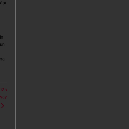
răşi
in
pun
era
2025
away