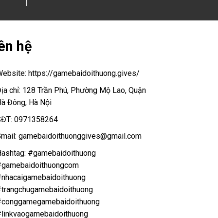
ên hệ
ebsite: https://gamebaidoithuong.gives/
ịa chỉ: 128 Trần Phú, Phường Mộ Lao, Quận
à Đông, Hà Nội
SĐT: 0971358264
mail:
gamebaidoithuonggives@gmail.com
ashtag: #gamebaidoithuong
#gamebaidoithuongcom
nhacaigamebaidoithuong
trangchugamebaidoithuong
#conggamegamebaidoithuong
linkvaogamebaidoithuong