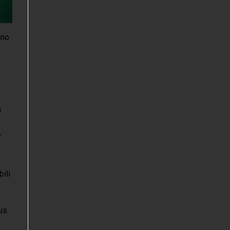
ino
u
e
bili
dus