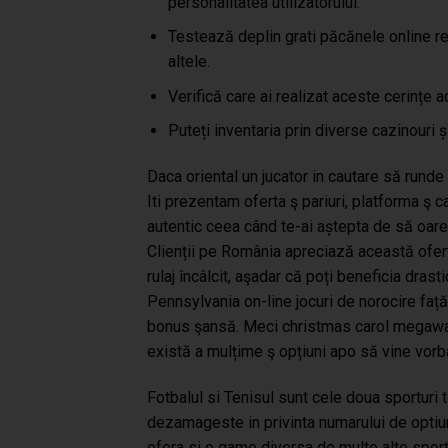
personalitatea utilizatorului.
Testează deplin grati păcănele online r
altele.
Verifică care ai realizat aceste cerințe
Puteți inventaria prin diverse cazinouri 
Daca oriental un jucator in cautare să runde
Iti prezentam oferta ş pariuri, platforma ş ca
autentic ceea când te-ai aștepta de să oare
Clienții pe România apreciază această ofert
rulaj încâlcit, aşadar că poți beneficia dras
Pennsylvania on-line jocuri de norocire față
bonus şansă. Meci christmas carol megaway
există a mulțime ş opțiuni apo să vine vorba
Fotbalul si Tenisul sunt cele doua sporturi 
dezamageste in privinta numarului de optiun
ofera si o game diversa de multe alte sport