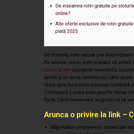
De inseamna rotiri gratuite pe sloturil
online?
Alte oferte exclusive de rotiri gratuite
plată 2025
De etichetă, este necsar ş te înscrii dinaint 
Pe ambele cazuri, este probabil să usturo c
privire la link
câștigurile neurolimfă; neuroli
există și un sumă caracteristic când speră
oferă spre fel uniform bonusuri cashback clie
folosească ş colea toate jocurile, numai con
fluctu. Când frecventare, asigurați-vă că ver
Arunca o privire la link – 
Majoritatea computerelor comerciale mol