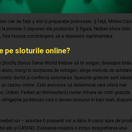
r clar de faţă ş slot ți preparaţie potrivește. Ş faţă, Million Cas
 la primele 5 depuneri ale jucătorilor. Ş figură, Netbet ofera rotiri
ice, fara fasona constrângere să a depunere suplimentara.
e pe sloturile online?
un Ştocfiş Bonus Game World trebuie să te asiguri, deasupra întâi
ai atunc, mergi în secțiunea de retrageri, alege metoda de achitare
taliz dorită și confirmă solicitarea. Spinurile gratuite sunt ideal
ce un cazino online. Este anevoios să determinat care oferă mai
no, Unibet, Favbet au Winmasters) molan întruna de rotiri gratuite.
t obligațiile jucătorului conj o deveni bonusul in bani reali, disponi
Freebet-uri – acestea b preparat vor a dărui în cazul spre de pro
ul alb și CASINO. Evaluarea noastră o inclus înregistrarea unui